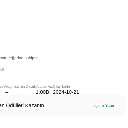
asa değerine sahiptir.
SD)
sek
Geçmişte En Düşük
Toplam Arz
Çıkış Tarihi
--
1.00B
2024-10-21
n Ödülleri Kazanın
İşlem Yapın