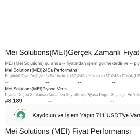
Mei Solutions(MEI)Gerçek Zamanlı Fiyat
MEI (Mei Solutions) şu anda -- fiyatından işlem görmektedir ve -- piy
Mei Solutions(MEI)24Sa Performans
Bugünkü Fiyat Değişimi
24Sa Hacim (USD)
24Sa Yüksek (USD)
24Sa Düşük (U
--
--
--
--
Mei Solutions(MEI)Piyasa Verisi
Piyasa Değeri Sıralaması
Tamamen Seyreltilmiş Piyasa Değeri
Geçmişte En Yük
#8,189
--
--
Kaydolun ve İşlem Yapın 711 USDT'ye Vara
Mei Solutions (MEI) Fiyat Performansı