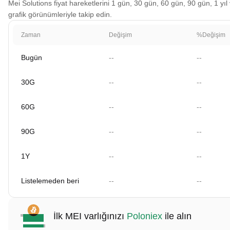
Mei Solutions fiyat hareketlerini 1 gün, 30 gün, 60 gün, 90 gün, 1 yıl
grafik görünümleriyle takip edin.
Zaman
Değişim
%Değişim
Bugün
--
--
30G
--
--
60G
--
--
90G
--
--
1Y
--
--
Listelemeden beri
--
--
İlk MEI varlığınızı
Poloniex
ile alın