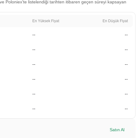
 ve Poloniex'te listelendiği tarihten itibaren geçen süreyi kapsayan
En Yüksek Fiyat
En Düşük Fiyat
--
--
--
--
--
--
--
--
--
--
--
--
Satın Al