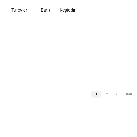
Türevler
Earn
Keşfedin
1H
1A
1Y
Tümü