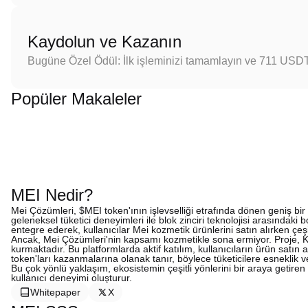
Kaydolun ve Kazanın
Bugüne Özel Ödül: İlk işleminizi tamamlayın ve 711 USD
Popüler Makaleler
MEI Nedir?
Mei Çözümleri, $MEI token'ının işlevselliği etrafında dönen geniş bir 
geleneksel tüketici deneyimleri ile blok zinciri teknolojisi arasında
entegre ederek, kullanıcılar Mei kozmetik ürünlerini satın alırken çeşitl
Ancak, Mei Çözümleri'nin kapsamı kozmetikle sona ermiyor. Proje, K-p
kurmaktadır. Bu platformlarda aktif katılım, kullanıcıların ürün satı
token'ları kazanmalarına olanak tanır, böylece tüketicilere esneklik 
Bu çok yönlü yaklaşım, ekosistemin çeşitli yönlerini bir araya getiren o
kullanıcı deneyimi oluşturur.
Whitepaper
X