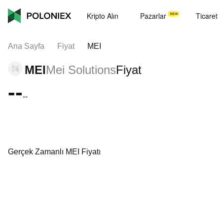
Kripto Alın
Pazarlar
Ticaret
Ana Sayfa
Fiyat
MEI
MEI
Mei Solutions
Fiyat
--
--
Gerçek Zamanlı MEI Fiyatı