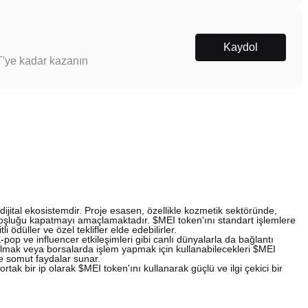
Kaydol
T'ye kadar kazanın
dijital ekosistemdir. Proje esasen, özellikle kozmetik sektöründe,
ki boşluğu kapatmayı amaçlamaktadır. $MEI token'ını standart işlemlere
i ödüller ve özel teklifler elde edebilirler.
op ve influencer etkileşimleri gibi canlı dünyalarla da bağlantı
n almak veya borsalarda işlem yapmak için kullanabilecekleri $MEI
ve somut faydalar sunar.
rtak bir ip olarak $MEI token'ını kullanarak güçlü ve ilgi çekici bir