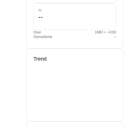
Al
Oran
1MEI = --USD
Güncelleme
--
Trend