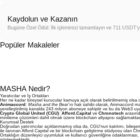
Kaydolun ve Kazanın
Bugüne Özel Ödül: İlk işleminizi tamamlayın ve 711 USDT'
Popüler Makaleler
MASHA Nedir?
Yaratıcılar ve İş Ortakları
Her ne kadar bireysel kurucular kamuya açık olarak belirtilmemiş olsa 
Animaccord
:
Masha and the Bear
'ın hak sahibi olarak, Animaccord ma
yerelleştirilmiş kanalda 243 milyon aboneye sahiptir ve bu da Web3 uyarla
Crypto Global United (CGU)
:
Afford.Capital
ve
Chronotech
arasında
mintleme çözümleri dahil olmak üzere blockchain altyapısı sağlamaktad
Kurumsal Destek
Doğrudan yatırımcılar açıklanmamış olsa da, CGU'nun katılımı, bileşen 
ile tanınan Afford.Capital ve bir blockchain geliştirme stüdyosu olan 
Ortaklığın düzenleyici uyumluluk ve kullanıcı güvenliğine odaklanması
göstermektedir.