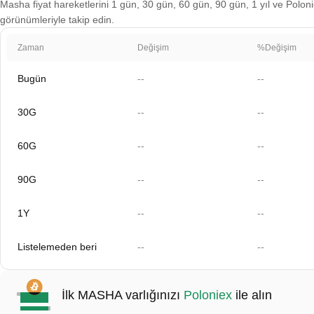
Masha fiyat hareketlerini 1 gün, 30 gün, 60 gün, 90 gün, 1 yıl ve Polonie
görünümleriyle takip edin.
Zaman
Değişim
%Değişim
Bugün
--
--
30G
--
--
60G
--
--
90G
--
--
1Y
--
--
Listelemeden beri
--
--
İlk MASHA varlığınızı
Poloniex
ile alın