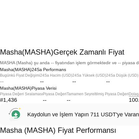
Masha(MASHA)Gerçek Zamanlı Fiyat
MASHA (Masha) şu anda -- fiyatından işlem görmektedir ve -- piyasa de
Masha(MASHA)24Sa Performans
Bugünkü Fiyat Değişimi
24Sa Hacim (USD)
24Sa Yüksek (USD)
24Sa Düşük (USD)
--
--
--
--
Masha(MASHA)Piyasa Verisi
Piyasa Değeri Sıralaması
Piyasa Değeri
Tamamen Seyreltilmiş Piyasa Değeri
Dolaş
#1,436
--
--
100
Kaydolun ve İşlem Yapın 711 USDT'ye Varan
Masha (MASHA) Fiyat Performansı