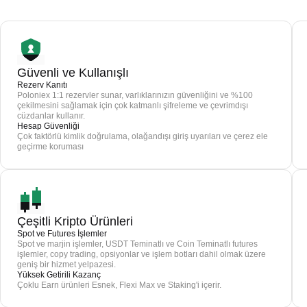
Güvenli ve Kullanışlı
Rezerv Kanıtı
Poloniex 1:1 rezervler sunar, varlıklarınızın güvenliğini ve %100
çekilmesini sağlamak için çok katmanlı şifreleme ve çevrimdışı
cüzdanlar kullanır.
Hesap Güvenliği
Çok faktörlü kimlik doğrulama, olağandışı giriş uyarıları ve çerez ele
geçirme koruması
Çeşitli Kripto Ürünleri
Spot ve Futures İşlemler
Spot ve marjin işlemler, USDT Teminatlı ve Coin Teminatlı futures
işlemler, copy trading, opsiyonlar ve işlem botları dahil olmak üzere
geniş bir hizmet yelpazesi.
Yüksek Getirili Kazanç
Çoklu Earn ürünleri Esnek, Flexi Max ve Staking'i içerir.