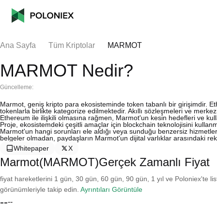
Ana Sayfa
Tüm Kriptolar
MARMOT
MARMOT Nedir?
Güncelleme:
Marmot, geniş kripto para ekosisteminde token tabanlı bir girişimdir. Et
tokenlarla birlikte kategorize edilmektedir. Akıllı sözleşmeleri ve merk
Ethereum ile ilişkili olmasına rağmen, Marmot'un kesin hedefleri ve kulla
Proje, ekosistemdeki çeşitli amaçlar için blockchain teknolojisini kull
Marmot'un hangi sorunları ele aldığı veya sunduğu benzersiz hizmetle
belgeler olmadan, paydaşların Marmot'un dijital varlıklar arasındaki rek
Whitepaper
X
Marmot(MARMOT)Gerçek Zamanlı Fiyat
fiyat hareketlerini 1 gün, 30 gün, 60 gün, 90 gün, 1 yıl ve Poloniex'te li
görünümleriyle takip edin.
Ayrıntıları Görüntüle
--
--