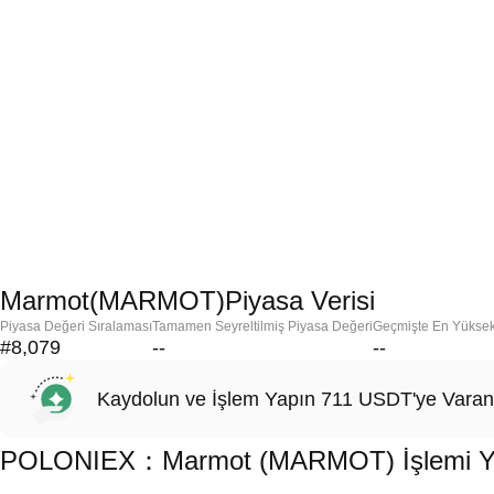
Marmot(MARMOT)Piyasa Verisi
Piyasa Değeri Sıralaması
Tamamen Seyreltilmiş Piyasa Değeri
Geçmişte En Yükse
#8,079
--
--
Kaydolun ve İşlem Yapın 711 USDT'ye Varan
POLONIEX：Marmot (MARMOT) İşlemi Yapm