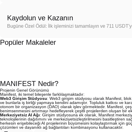
Kaydolun ve Kazanın
Bugüne Özel Ödül: İlk işleminizi tamamlayın ve 711 USDT'
Popüler Makaleler
MANIFEST Nedir?
Projenin Genel Görünümü
Manifest, iki temel bileşenle farklılaşmaktadır:
Web3 Girişim Stüdyosu
: Web3 girişim stüdyosu olarak Manifest, blok 
ve bunlarla iş birliği yapmaya kendini adamıştır. Topluluk katkısı ve kar
otonom bir organizasyon (DAO) olarak işlev görmektedir. Manifest, çeşit
benimsenmesini artırmayı hedefleyerek çeşitli projelerden oluşan bir ek
Merkeziyetsiz AI Ağı
: Girişim stüdyosuna ek olarak, Manifest merkeziye
teknolojilerinin dağıtımını ve merkeziyetsizleştirilmesini basitleştiren s
herkesin erişebileceği AI projelerinin büyümesini kolaylaştırmak için g
çözümleri ve dayanıklı ağ bağlantıları kombinasyonu kullanacaktır.