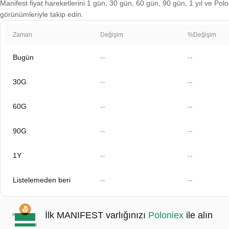
Manifest fiyat hareketlerini 1 gün, 30 gün, 60 gün, 90 gün, 1 yıl ve Polo
görünümleriyle takip edin.
Zaman
Değişim
%Değişim
Bugün
--
--
30G
--
--
60G
--
--
90G
--
--
1Y
--
--
Listelemeden beri
--
--
İlk MANIFEST varlığınızı
Poloniex
ile alın