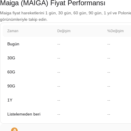
Maiga (MAIGA) Fiyat Performansı
Maiga fiyat hareketlerini 1 gün, 30 gün, 60 gün, 90 gün, 1 yıl ve Polonie
görünümleriyle takip edin.
Zaman
Değişim
%Değişim
Bugün
--
--
30G
--
--
60G
--
--
90G
--
--
1Y
--
--
Listelemeden beri
--
--