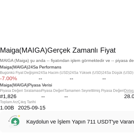
Maiga(MAIGA)Gerçek Zamanlı Fiyat
MAIGA (Maiga) şu anda -- fiyatından işlem görmektedir ve -- piyasa değ
Maiga(MAIGA)24Sa Performans
Bugünkü Fiyat Değişimi
24Sa Hacim (USD)
24Sa Yüksek (USD)
24Sa Düşük (USD)
-7.00%
--
--
--
Maiga(MAIGA)Piyasa Verisi
Piyasa Değeri Sıralaması
Piyasa Değeri
Tamamen Seyreltilmiş Piyasa Değeri
Dolaş
#1,826
--
--
28.
Toplam Arz
Çıkış Tarihi
1.00B
2025-09-15
Kaydolun ve İşlem Yapın 711 USDT'ye Varan