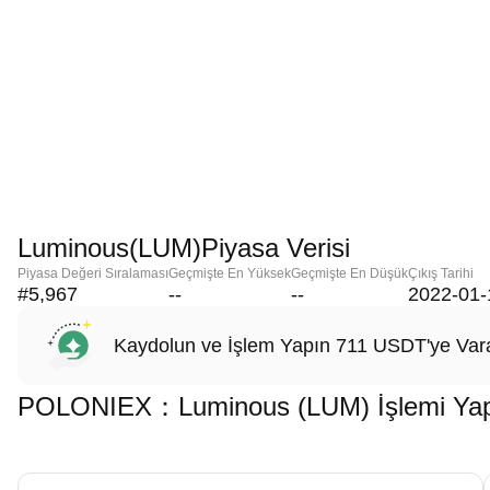
Luminous(LUM)Piyasa Verisi
Piyasa Değeri Sıralaması
Geçmişte En Yüksek
Geçmişte En Düşük
Çıkış Tarihi
#5,967
--
--
2022-01-
Kaydolun ve İşlem Yapın 711 USDT'ye Vara
POLONIEX：Luminous (LUM) İşlemi Yapma