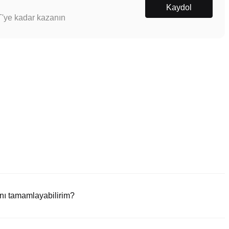
Kaydol
T'ye kadar kazanın
nı tamamlayabilirim?
yaret edin veya Poloniex uygulamasını (iOS/Android) indirin. "Kaydol"