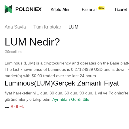
Kripto Alın
Pazarlar
Ticaret
Ana Sayfa
Tüm Kriptolar
LUM
LUM Nedir?
Güncelleme:
Luminous (LUM) is a cryptocurrency and operates on the Base platfor
The last known price of Luminous is 0.27124939 USD and is down -4.57
market(s) with $0.00 traded over the last 24 hours.
Luminous(LUM)Gerçek Zamanlı Fiyat
fiyat hareketlerini 1 gün, 30 gün, 60 gün, 90 gün, 1 yıl ve Poloniex'te
görünümleriyle takip edin.
Ayrıntıları Görüntüle
--
-8.00%