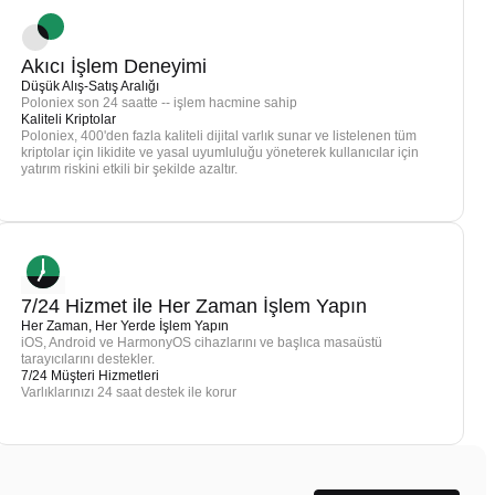
Akıcı İşlem Deneyimi
Düşük Alış-Satış Aralığı
Poloniex son 24 saatte -- işlem hacmine sahip
Kaliteli Kriptolar
Poloniex, 400'den fazla kaliteli dijital varlık sunar ve listelenen tüm
kriptolar için likidite ve yasal uyumluluğu yöneterek kullanıcılar için
yatırım riskini etkili bir şekilde azaltır.
7/24 Hizmet ile Her Zaman İşlem Yapın
Her Zaman, Her Yerde İşlem Yapın
iOS, Android ve HarmonyOS cihazlarını ve başlıca masaüstü
tarayıcılarını destekler.
7/24 Müşteri Hizmetleri
Varlıklarınızı 24 saat destek ile korur