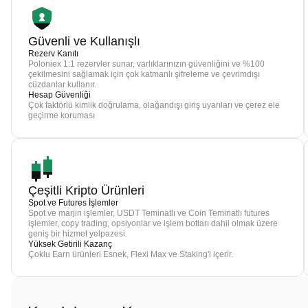
Güvenli ve Kullanışlı
Rezerv Kanıtı
Poloniex 1:1 rezervler sunar, varlıklarınızın güvenliğini ve %100
çekilmesini sağlamak için çok katmanlı şifreleme ve çevrimdışı
cüzdanlar kullanır.
Hesap Güvenliği
Çok faktörlü kimlik doğrulama, olağandışı giriş uyarıları ve çerez ele
geçirme koruması
Çeşitli Kripto Ürünleri
Spot ve Futures İşlemler
Spot ve marjin işlemler, USDT Teminatlı ve Coin Teminatlı futures
işlemler, copy trading, opsiyonlar ve işlem botları dahil olmak üzere
geniş bir hizmet yelpazesi.
Yüksek Getirili Kazanç
Çoklu Earn ürünleri Esnek, Flexi Max ve Staking'i içerir.