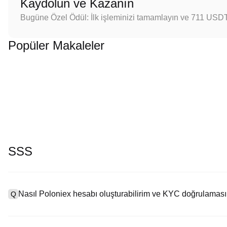
Kaydolun ve Kazanın
Bugüne Özel Ödül: İlk işleminizi tamamlayın ve 711 USD
Popüler Makaleler
SSS
Nasıl Poloniex hesabı oluşturabilirim ve KYC doğrulaması
Q
Bir hesap oluşturmak için resmi web sitemizdeki
kayıt sayfasını
zi
A