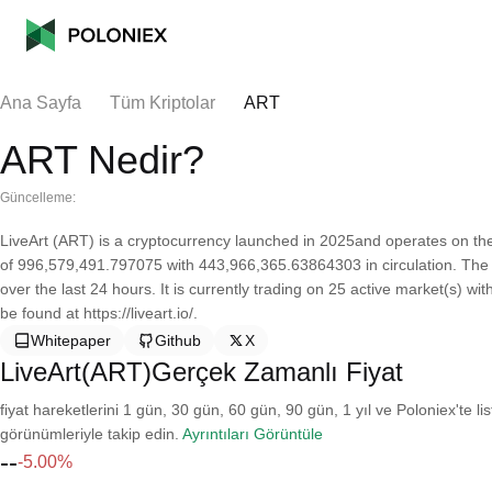
Ana Sayfa
Tüm Kriptolar
ART
ART Nedir?
Güncelleme:
LiveArt (ART) is a cryptocurrency launched in 2025and operates on th
of 996,579,491.797075 with 443,966,365.63864303 in circulation. The 
over the last 24 hours. It is currently trading on 25 active market(s) w
be found at https://liveart.io/.
Whitepaper
Github
X
LiveArt(ART)Gerçek Zamanlı Fiyat
fiyat hareketlerini 1 gün, 30 gün, 60 gün, 90 gün, 1 yıl ve Poloniex'te li
görünümleriyle takip edin.
Ayrıntıları Görüntüle
--
-5.00%