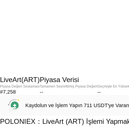
LiveArt(ART)Piyasa Verisi
Piyasa Değeri Sıralaması
Tamamen Seyreltilmiş Piyasa Değeri
Geçmişte En Yükse
#7,258
--
--
Kaydolun ve İşlem Yapın 711 USDT'ye Varan
POLONIEX：LiveArt (ART) İşlemi Yapmak İ