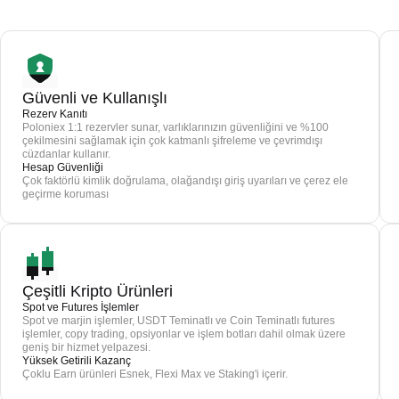
Güvenli ve Kullanışlı
Rezerv Kanıtı
Poloniex 1:1 rezervler sunar, varlıklarınızın güvenliğini ve %100
çekilmesini sağlamak için çok katmanlı şifreleme ve çevrimdışı
cüzdanlar kullanır.
Hesap Güvenliği
Çok faktörlü kimlik doğrulama, olağandışı giriş uyarıları ve çerez ele
geçirme koruması
Çeşitli Kripto Ürünleri
Spot ve Futures İşlemler
Spot ve marjin işlemler, USDT Teminatlı ve Coin Teminatlı futures
işlemler, copy trading, opsiyonlar ve işlem botları dahil olmak üzere
geniş bir hizmet yelpazesi.
Yüksek Getirili Kazanç
Çoklu Earn ürünleri Esnek, Flexi Max ve Staking'i içerir.