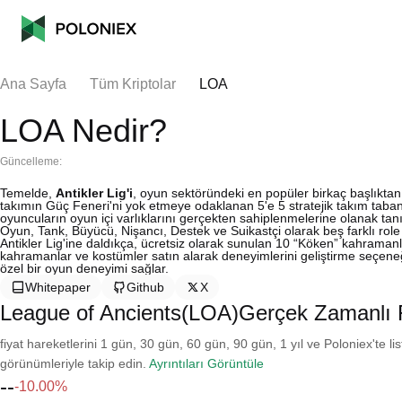
Ana Sayfa
Tüm Kriptolar
LOA
LOA Nedir?
Güncelleme:
Temelde,
Antikler Lig'i
, oyun sektöründeki en popüler birkaç başlıktan
takımın Güç Feneri'ni yok etmeye odaklanan 5'e 5 stratejik takım tabanlı 
oyuncuların oyun içi varlıklarını gerçekten sahiplenmelerine olanak tanır
Oyun, Tank, Büyücü, Nişancı, Destek ve Suikastçi olarak beş farklı role
Antikler Lig'ine daldıkça, ücretsiz olarak sunulan 10 “Köken” kahramanla
kahramanlar ve kostümler satın alarak deneyimlerini geliştirme seçeneğine
özel bir oyun deneyimi sağlar.
Whitepaper
Github
X
League of Ancients(LOA)Gerçek Zamanlı 
fiyat hareketlerini 1 gün, 30 gün, 60 gün, 90 gün, 1 yıl ve Poloniex'te li
görünümleriyle takip edin.
Ayrıntıları Görüntüle
--
-10.00%