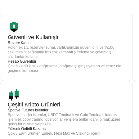
Güvenli ve Kullanışlı
Rezerv Kanıtı
Poloniex 1:1 rezervler sunar, varlıklarınızın güvenliğini ve %100
çekilmesini sağlamak için çok katmanlı şifreleme ve çevrimdışı
cüzdanlar kullanır.
Hesap Güvenliği
Çok faktörlü kimlik doğrulama, olağandışı giriş uyarıları ve çerez ele
geçirme koruması
Çeşitli Kripto Ürünleri
Spot ve Futures İşlemler
Spot ve marjin işlemler, USDT Teminatlı ve Coin Teminatlı futures
işlemler, copy trading, opsiyonlar ve işlem botları dahil olmak üzere
geniş bir hizmet yelpazesi.
Yüksek Getirili Kazanç
Çoklu Earn ürünleri Esnek, Flexi Max ve Staking'i içerir.