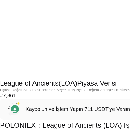
League of Ancients(LOA)Piyasa Verisi
Piyasa Değeri Sıralaması
Tamamen Seyreltilmiş Piyasa Değeri
Geçmişte En Yükse
#7,361
--
--
Kaydolun ve İşlem Yapın 711 USDT'ye Varan
POLONIEX：League of Ancients (LOA) İşle