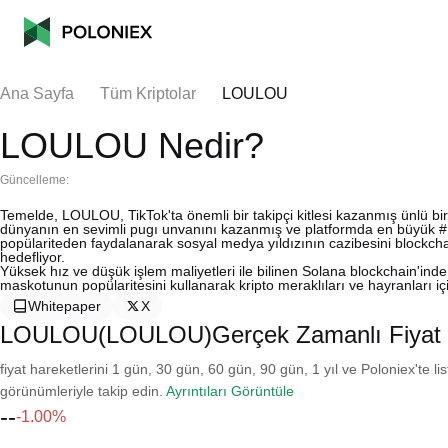
Ana Sayfa
Tüm Kriptolar
LOULOU
LOULOU Nedir?
Güncelleme:
Temelde, LOULOU, TikTok'ta önemli bir takipçi kitlesi kazanmış ünlü bir 
dünyanın en sevimli pugı unvanını kazanmış ve platformda en büyük #PUG
popülariteden faydalanarak sosyal medya yıldızının cazibesini blockchain 
hedefliyor.
Yüksek hız ve düşük işlem maliyetleri ile bilinen Solana blockchain'in
maskotunun popülaritesini kullanarak kripto meraklıları ve hayranları iç
Whitepaper
X
LOULOU(LOULOU)Gerçek Zamanlı Fiyat
fiyat hareketlerini 1 gün, 30 gün, 60 gün, 90 gün, 1 yıl ve Poloniex'te li
görünümleriyle takip edin.
Ayrıntıları Görüntüle
--
-1.00%