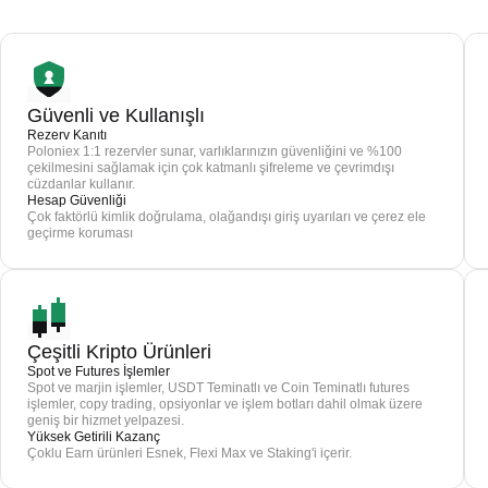
Güvenli ve Kullanışlı
Rezerv Kanıtı
Poloniex 1:1 rezervler sunar, varlıklarınızın güvenliğini ve %100
çekilmesini sağlamak için çok katmanlı şifreleme ve çevrimdışı
cüzdanlar kullanır.
Hesap Güvenliği
Çok faktörlü kimlik doğrulama, olağandışı giriş uyarıları ve çerez ele
geçirme koruması
Çeşitli Kripto Ürünleri
Spot ve Futures İşlemler
Spot ve marjin işlemler, USDT Teminatlı ve Coin Teminatlı futures
işlemler, copy trading, opsiyonlar ve işlem botları dahil olmak üzere
geniş bir hizmet yelpazesi.
Yüksek Getirili Kazanç
Çoklu Earn ürünleri Esnek, Flexi Max ve Staking'i içerir.