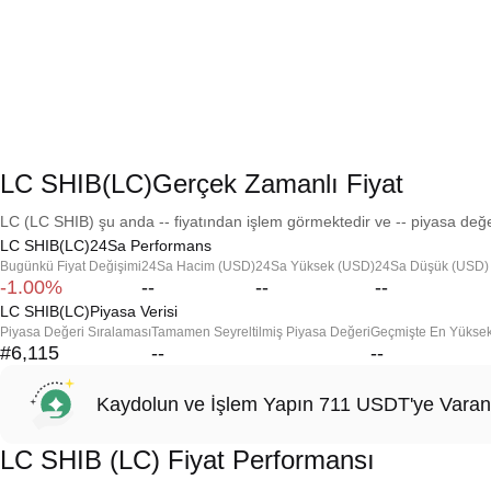
LC SHIB(LC)Gerçek Zamanlı Fiyat
LC (LC SHIB) şu anda -- fiyatından işlem görmektedir ve -- piyasa değer
LC SHIB(LC)24Sa Performans
Bugünkü Fiyat Değişimi
24Sa Hacim (USD)
24Sa Yüksek (USD)
24Sa Düşük (USD)
-1.00%
--
--
--
LC SHIB(LC)Piyasa Verisi
Piyasa Değeri Sıralaması
Tamamen Seyreltilmiş Piyasa Değeri
Geçmişte En Yükse
#6,115
--
--
Kaydolun ve İşlem Yapın 711 USDT'ye Varan
LC SHIB (LC) Fiyat Performansı