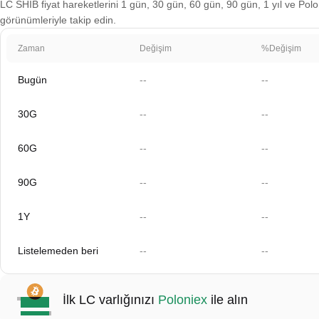
LC SHIB fiyat hareketlerini 1 gün, 30 gün, 60 gün, 90 gün, 1 yıl ve Polon
görünümleriyle takip edin.
Zaman
Değişim
%Değişim
Bugün
--
--
30G
--
--
60G
--
--
90G
--
--
1Y
--
--
Listelemeden beri
--
--
İlk LC varlığınızı
Poloniex
ile alın