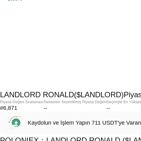
LANDLORD RONALD($LANDLORD)Piyasa 
Piyasa Değeri Sıralaması
Tamamen Seyreltilmiş Piyasa Değeri
Geçmişte En Yükse
#6,871
--
--
Kaydolun ve İşlem Yapın 711 USDT'ye Varan
POLONIEX：LANDLORD RONALD ($LANDLO