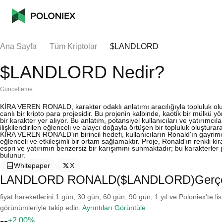
Ana Sayfa
Tüm Kriptolar
$LANDLORD
$LANDLORD Nedir?
Güncelleme:
KİRA VEREN RONALD, karakter odaklı anlatımı aracılığıyla topluluk ol
canlı bir kripto para projesidir. Bu projenin kalbinde, kaotik bir mülkü yö
bir karakter yer alıyor. Bu anlatım, potansiyel kullanıcıları ve yatırımcı
ilişkilendirilen eğlenceli ve alaycı doğayla örtüşen bir topluluk oluşturara
KİRA VEREN RONALD’ın birincil hedefi, kullanıcıların Ronald'ın gayrime
eğlenceli ve etkileşimli bir ortam sağlamaktır. Proje, Ronald'ın renkli kir
espri ve yatırımın benzersiz bir karışımını sunmaktadır; bu karakterler
bulunur.
Whitepaper
X
LANDLORD RONALD($LANDLORD)Gerçek 
fiyat hareketlerini 1 gün, 30 gün, 60 gün, 90 gün, 1 yıl ve Poloniex'te li
görünümleriyle takip edin.
Ayrıntıları Görüntüle
--
+2.00%