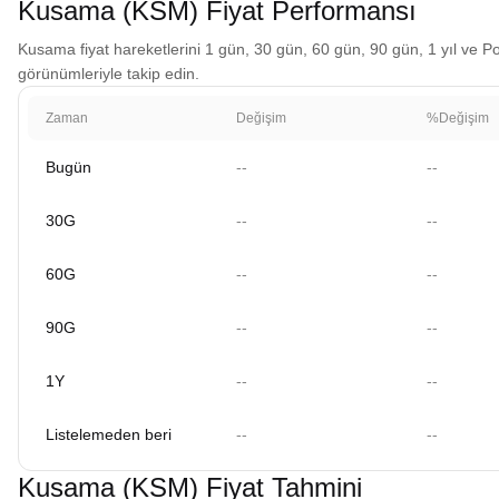
Kusama (KSM) Fiyat Performansı
Kusama fiyat hareketlerini 1 gün, 30 gün, 60 gün, 90 gün, 1 yıl ve Pol
görünümleriyle takip edin.
Zaman
Değişim
%Değişim
Bugün
--
--
30G
--
--
60G
--
--
90G
--
--
1Y
--
--
Listelemeden beri
--
--
Kusama (KSM) Fiyat Tahmini