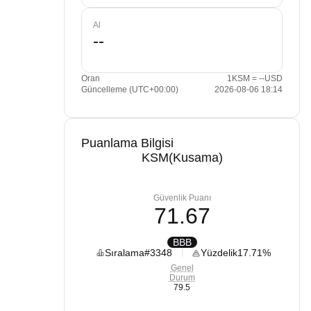
Al
Oran
1KSM = --USD
Güncelleme (UTC+00:00)
2026-08-06 18:14
Puanlama Bilgisi
KSM(Kusama)
Güvenlik Puanı
71.67
BBB
Sıralama
#3348
Yüzdelik
17.71%
Genel
Durum
79.5