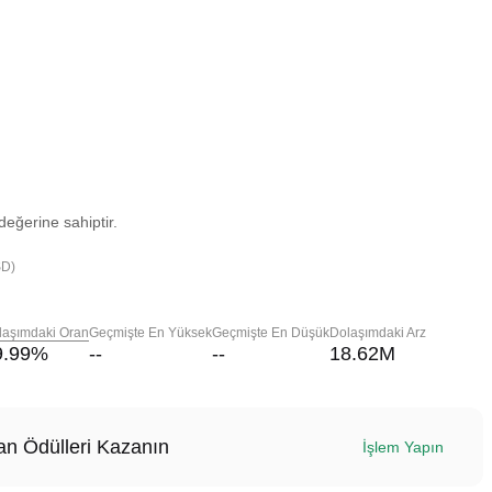
eğerine sahiptir.
SD)
laşımdaki Oran
Geçmişte En Yüksek
Geçmişte En Düşük
Dolaşımdaki Arz
9.99
%
--
--
18.62M
n Ödülleri Kazanın
İşlem Yapın