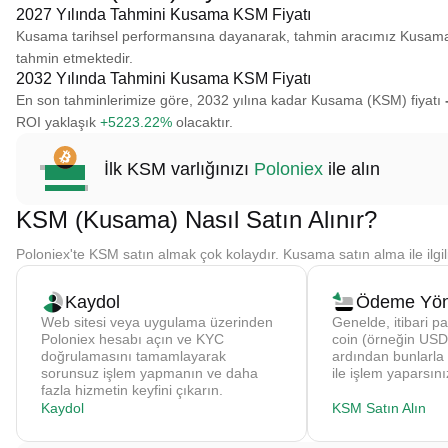
2027 Yılında Tahmini Kusama KSM Fiyatı
Kusama tarihsel performansına dayanarak, tahmin aracımız Kusama 
tahmin etmektedir.
2032 Yılında Tahmini Kusama KSM Fiyatı
En son tahminlerimize göre, 2032 yılına kadar Kusama (KSM) fiyatı
ROI yaklaşık
+5223.22%
olacaktır.
İlk KSM varlığınızı
Poloniex
ile alın
KSM (Kusama) Nasıl Satın Alınır?
Poloniex'te KSM satın almak çok kolaydır. Kusama satın alma ile ilgil
Kaydol
Ödeme Yön
Web sitesi veya uygulama üzerinden
Genelde, itibari pa
Poloniex hesabı açın ve KYC
coin (örneğin USDT
doğrulamasını tamamlayarak
ardından bunlarla
sorunsuz işlem yapmanın ve daha
ile işlem yaparsını
fazla hizmetin keyfini çıkarın.
Kaydol
KSM Satın Alın