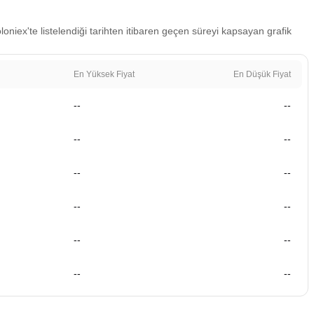
oniex'te listelendiği tarihten itibaren geçen süreyi kapsayan grafik
En Yüksek Fiyat
En Düşük Fiyat
--
--
--
--
--
--
--
--
--
--
--
--