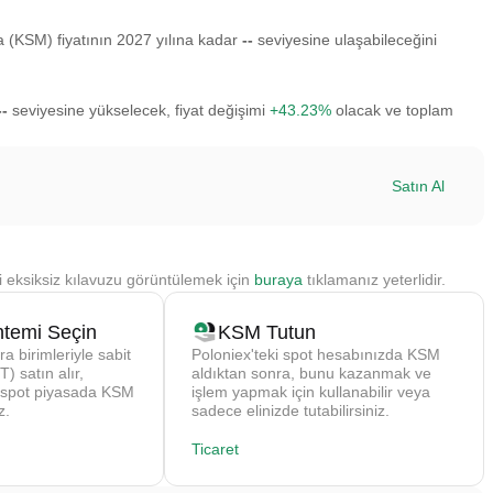
(KSM) fiyatının 2027 yılına kadar
--
seviyesine ulaşabileceğini
--
seviyesine yükselecek, fiyat değişimi
+43.23%
olacak ve toplam
Satın Al
i eksiksiz kılavuzu görüntülemek için
buraya
tıklamanız yeterlidir.
temi Seçin
KSM Tutun
ra birimleriyle sabit
Poloniex'teki spot hesabınızda KSM
) satın alır,
aldıktan sonra, bunu kazanmak ve
 spot piyasada KSM
işlem yapmak için kullanabilir veya
z.
sadece elinizde tutabilirsiniz.
Ticaret