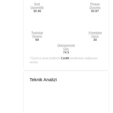
Kod
Piyasa
Güvenliği
Durumu
30.46
93.87
Topluluk
Yönetişim
Güveni
Gücü
69
30
Operasyonel
Güç
74.5
*Üçüncü taraf platform
CertiK
tarafından sağlanan
veriler
Teknik Analizi