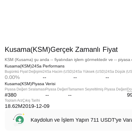
Kusama(KSM)Gerçek Zamanlı Fiyat
KSM (Kusama) şu anda -- fiyatından işlem görmektedir ve -- piyasa d
Kusama(KSM)24Sa Performans
Bugünkü Fiyat Değişimi
24Sa Hacim (USD)
24Sa Yüksek (USD)
24Sa Düşük (U
0.00%
--
--
--
Kusama(KSM)Piyasa Verisi
Piyasa Değeri Sıralaması
Piyasa Değeri
Tamamen Seyreltilmiş Piyasa Değeri
Do
#380
--
--
9
Toplam Arz
Çıkış Tarihi
18.62M
2019-12-09
Kaydolun ve İşlem Yapın 711 USDT'ye Vara