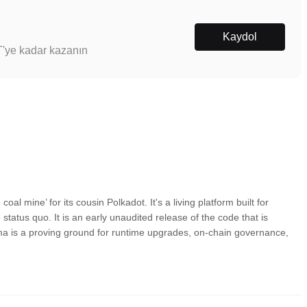
Kaydol
T'ye kadar kazanın
oal mine’ for its cousin Polkadot. It's a living platform built for
status quo. It is an early unaudited release of the code that is
ama is a proving ground for runtime upgrades, on-chain governance,