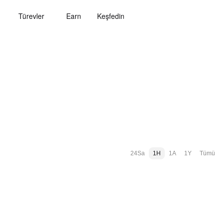
Türevler
Earn
Keşfedin
24Sa
1H
1A
1Y
Tümü