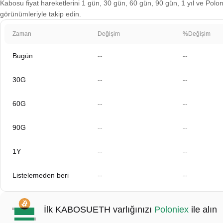
Kabosu fiyat hareketlerini 1 gün, 30 gün, 60 gün, 90 gün, 1 yıl ve Poloni
görünümleriyle takip edin.
Zaman
Değişim
%Değişim
Bugün
--
--
30G
--
--
60G
--
--
90G
--
--
1Y
--
--
Listelemeden beri
--
--
İlk KABOSUETH varlığınızı
Poloniex
ile alın