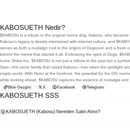
KABOSUETH Nedir?
$KABOSU is a tribute to the original meme dog, Kabosu, who becam
Kabosu's legacy is deeply intertwined with internet culture, and $KABO
serves as both a nostalgic nod to the origins of Dogecoin and a fresh o
behind the meme that started it all. Embracing the spirit of Doge, $K
iconic Shiba Inu. $KABOSU is not just a tribute to the past but a symbol
Sato—the same family that raised Kabosu—has taken the spotlight and i
crypto world. With Neiro at the forefront, the potential for the OG mem
while looking ahead, $KABOSU captures the essence of nostalgia an
Blok Gezgini
X
Facebook
Telegram
KABOSUETH SSS
KABOSUETH (Kabosu) Nereden Satın Alınır?
Q
A
Merkezi borsalar (CEX'ler), Kabosu satın almanın en kolay ve en güven