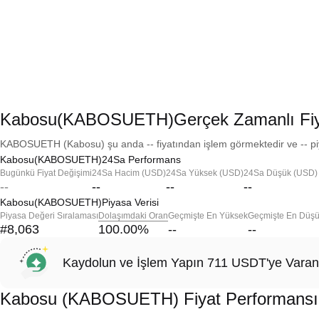
Kabosu(KABOSUETH)Gerçek Zamanlı Fiy
KABOSUETH (Kabosu) şu anda -- fiyatından işlem görmektedir ve -- piy
Kabosu(KABOSUETH)24Sa Performans
Bugünkü Fiyat Değişimi
24Sa Hacim (USD)
24Sa Yüksek (USD)
24Sa Düşük (USD)
--
--
--
--
Kabosu(KABOSUETH)Piyasa Verisi
Piyasa Değeri Sıralaması
Dolaşımdaki Oran
Geçmişte En Yüksek
Geçmişte En Düş
#8,063
100.00
%
--
--
Kaydolun ve İşlem Yapın 711 USDT'ye Varan
Kabosu (KABOSUETH) Fiyat Performansı