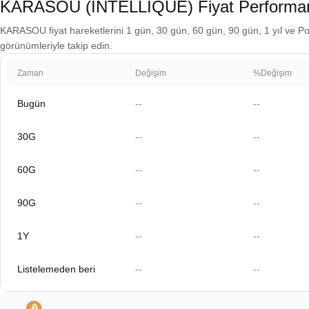
KARASOU (INTELLIQUE) Fiyat Performa
KARASOU fiyat hareketlerini 1 gün, 30 gün, 60 gün, 90 gün, 1 yıl ve Polo
görünümleriyle takip edin.
Zaman
Değişim
%Değişim
Bugün
--
--
30G
--
--
60G
--
--
90G
--
--
1Y
--
--
Listelemeden beri
--
--