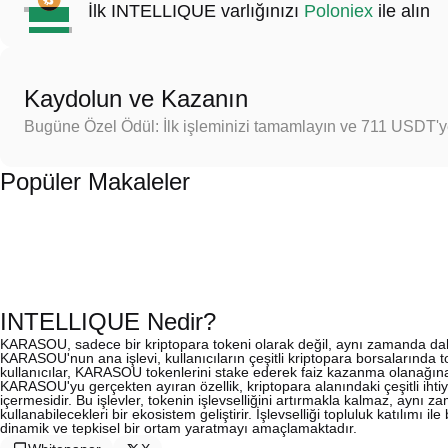
İlk INTELLIQUE varlığınızı
Poloniex
ile alın
Kaydolun ve Kazanın
Bugüne Özel Ödül: İlk işleminizi tamamlayın ve 711 USDT'
Popüler Makaleler
INTELLIQUE Nedir?
KARASOU, sadece bir kriptopara tokeni olarak değil, aynı zamanda daha
KARASOU'nun ana işlevi, kullanıcıların çeşitli kriptopara borsalarında to
kullanıcılar, KARASOU tokenlerini stake ederek faiz kazanma olanağına sah
KARASOU'yu gerçekten ayıran özellik, kriptopara alanındaki çeşitli ihtiy
içermesidir. Bu işlevler, tokenin işlevselliğini artırmakla kalmaz, aynı z
kullanabilecekleri bir ekosistem geliştirir. İşlevselliği topluluk katılımı il
dinamik ve tepkisel bir ortam yaratmayı amaçlamaktadır.