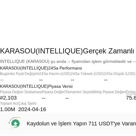
KARASOU(INTELLIQUE)Gerçek Zamanlı 
INTELLIQUE (KARASOU) şu anda -- fiyatından işlem görmektedir ve -- p
KARASOU(INTELLIQUE)24Sa Performans
Bugünkü Fiyat Değişimi
24Sa Hacim (USD)
24Sa Yüksek (USD)
24Sa Düşük (USD)
--
--
--
--
KARASOU(INTELLIQUE)Piyasa Verisi
Piyasa Değeri Sıralaması
Piyasa Değeri
Tamamen Seyreltilmiş Piyasa Değeri
Dolaş
#2,103
--
--
75.
Toplam Arz
Çıkış Tarihi
1.00M
2024-04-16
Kaydolun ve İşlem Yapın 711 USDT'ye Varan