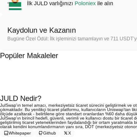
İlk JULD varlığınızı
Poloniex
ile alın
Kaydolun ve Kazanın
Bugüne Özel Ödül: İlk işleminizi tamamlayın ve 711 USDT'
Popüler Makaleler
JULD Nedir?
JulSwap'ın temel amacı, merkeziyetsiz ticaret sürecini geliştirmek ve o
çıkmaktadır. Bu yenilikçi ticaret platformu, kullanıcıların Uniswap'tan lik
ölçüde azaltarak - belirtilene göre standart oranlardan %60 daha düşük-
JulSwap'ın birincil hedefi, güvenli, verimli ve kullanıcı dostu bir ticar
geliştirilmiş ticaret yeteneklerinden faydalandığı bir ortam yaratmakla b
olarak kendini konumlandırmanın yanı sıra, DOT (merkeziyetsiz otonom
Whitepaper
Github
X