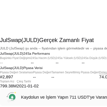
JulSwap(JULD)Gerçek Zamanlı Fiyat
JULD (JulSwap) şu anda -- fiyatından işlem görmektedir ve -- piyasa de
JulSwap(JULD)24Sa Performans
Bugünkü Fiyat Değişimi
24Sa Hacim (USD)
24Sa Yüksek (USD)
24Sa Düşük (USD)
--
--
--
--
JulSwap(JULD)Piyasa Verisi
Piyasa Değeri Sıralaması
Piyasa Değeri
Tamamen Seyreltilmiş Piyasa Değeri
Dolaş
#2,897
--
--
74.
Toplam Arz
Çıkış Tarihi
799.38M
2021-01-02
Kaydolun ve İşlem Yapın 711 USDT'ye Varan