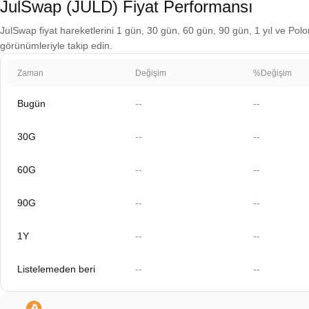
JulSwap (JULD) Fiyat Performansı
JulSwap fiyat hareketlerini 1 gün, 30 gün, 60 gün, 90 gün, 1 yıl ve Polon
görünümleriyle takip edin.
Zaman
Değişim
%Değişim
Bugün
--
--
30G
--
--
60G
--
--
90G
--
--
1Y
--
--
Listelemeden beri
--
--