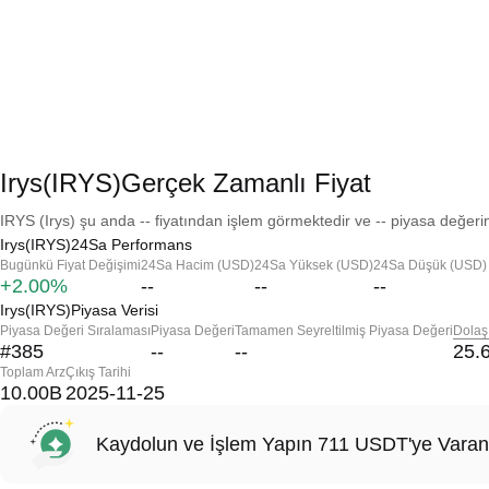
Irys(IRYS)Gerçek Zamanlı Fiyat
IRYS (Irys) şu anda -- fiyatından işlem görmektedir ve -- piyasa değerin
Irys(IRYS)24Sa Performans
Bugünkü Fiyat Değişimi
24Sa Hacim (USD)
24Sa Yüksek (USD)
24Sa Düşük (USD)
+2.00%
--
--
--
Irys(IRYS)Piyasa Verisi
Piyasa Değeri Sıralaması
Piyasa Değeri
Tamamen Seyreltilmiş Piyasa Değeri
Dolaş
#385
--
--
25.
Toplam Arz
Çıkış Tarihi
10.00B
2025-11-25
Kaydolun ve İşlem Yapın 711 USDT'ye Varan