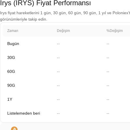
Irys (IRYS) Fiyat Performansı
Irys fiyat hareketlerini 1 gün, 30 gün, 60 gün, 90 gün, 1 yıl ve Poloniex'
görünümleriyle takip edin.
Zaman
Değişim
%Değişim
Bugün
--
--
30G
--
--
60G
--
--
90G
--
--
1Y
--
--
Listelemeden beri
--
--