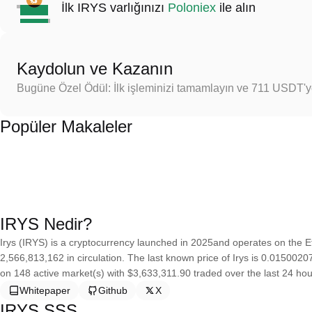
İlk IRYS varlığınızı
Poloniex
ile alın
Kaydolun ve Kazanın
Bugüne Özel Ödül: İlk işleminizi tamamlayın ve 711 USDT'
Popüler Makaleler
IRYS Nedir?
Irys (IRYS) is a cryptocurrency launched in 2025and operates on the E
2,566,813,162 in circulation. The last known price of Irys is 0.01500207
on 148 active market(s) with $3,633,311.90 traded over the last 24 hour
Whitepaper
Github
X
IRYS SSS