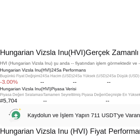
Hungarian Vizsla Inu(HVI)Gerçek Zamanlı 
HVI (Hungarian Vizsla Inu) şu anda -- fiyatından işlem görmektedir ve -
Hungarian Vizsla Inu(HVI)24Sa Performans
Bugünkü Fiyat Değişimi
24Sa Hacim (USD)
24Sa Yüksek (USD)
24Sa Düşük (USD)
-3.00%
--
--
--
Hungarian Vizsla Inu(HVI)Piyasa Verisi
Piyasa Değeri Sıralaması
Tamamen Seyreltilmiş Piyasa Değeri
Geçmişte En Yükse
#5,704
--
--
Kaydolun ve İşlem Yapın 711 USDT'ye Varan
Hungarian Vizsla Inu (HVI) Fiyat Performa