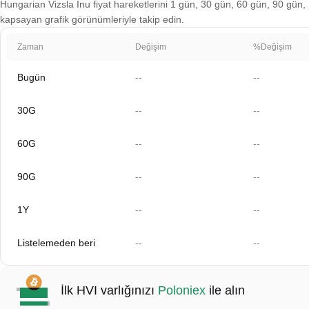
Hungarian Vizsla Inu fiyat hareketlerini 1 gün, 30 gün, 60 gün, 90 gün, 1 
kapsayan grafik görünümleriyle takip edin.
Zaman
Değişim
%Değişim
Bugün
--
--
30G
--
--
60G
--
--
90G
--
--
1Y
--
--
Listelemeden beri
--
--
İlk HVI varlığınızı
Poloniex
ile alın