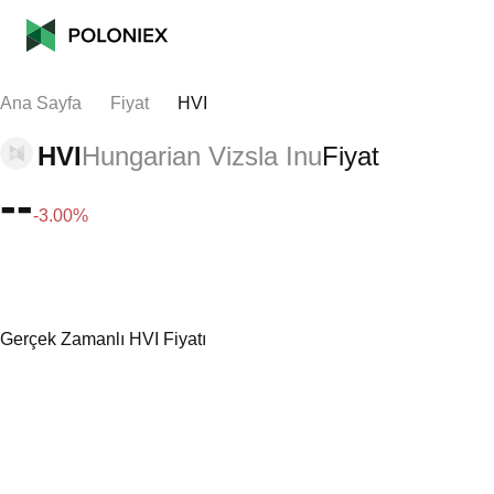
Ana Sayfa
Fiyat
HVI
HVI
Hungarian Vizsla Inu
Fiyat
--
-3.00%
Gerçek Zamanlı HVI Fiyatı