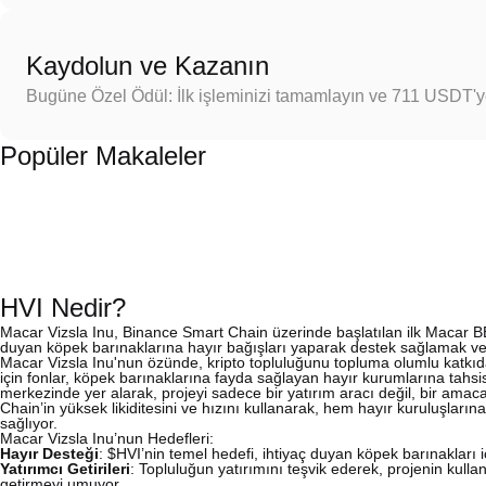
Kaydolun ve Kazanın
Bugüne Özel Ödül: İlk işleminizi tamamlayın ve 711 USDT'
Popüler Makaleler
HVI Nedir?
Macar Vizsla Inu, Binance Smart Chain üzerinde başlatılan ilk Macar BEP
duyan köpek barınaklarına hayır bağışları yaparak destek sağlamak ve ya
Macar Vizsla Inu'nun özünde, kripto topluluğunu topluma olumlu katkıda 
için fonlar, köpek barınaklarına fayda sağlayan hayır kurumlarına tahsis 
merkezinde yer alarak, projeyi sadece bir yatırım aracı değil, bir amac
Chain’in yüksek likiditesini ve hızını kullanarak, hem hayır kuruluşları
sağlıyor.
Macar Vizsla Inu’nun Hedefleri:
Hayır Desteği
: $HVI’nin temel hedefi, ihtiyaç duyan köpek barınakları i
Yatırımcı Getirileri
: Topluluğun yatırımını teşvik ederek, projenin kullan
getirmeyi umuyor.