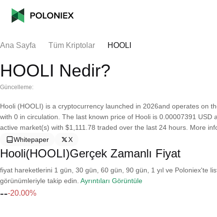
Ana Sayfa
Tüm Kriptolar
HOOLI
HOOLI Nedir?
Güncelleme:
Hooli (HOOLI) is a cryptocurrency launched in 2026and operates on the
with 0 in circulation. The last known price of Hooli is 0.00007391 USD an
active market(s) with $1,111.78 traded over the last 24 hours. More i
Whitepaper
X
Hooli(HOOLI)Gerçek Zamanlı Fiyat
fiyat hareketlerini 1 gün, 30 gün, 60 gün, 90 gün, 1 yıl ve Poloniex'te li
görünümleriyle takip edin.
Ayrıntıları Görüntüle
--
-20.00%