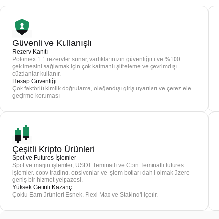
Güvenli ve Kullanışlı
Rezerv Kanıtı
Poloniex 1:1 rezervler sunar, varlıklarınızın güvenliğini ve %100
çekilmesini sağlamak için çok katmanlı şifreleme ve çevrimdışı
cüzdanlar kullanır.
Hesap Güvenliği
Çok faktörlü kimlik doğrulama, olağandışı giriş uyarıları ve çerez ele
geçirme koruması
Çeşitli Kripto Ürünleri
Spot ve Futures İşlemler
Spot ve marjin işlemler, USDT Teminatlı ve Coin Teminatlı futures
işlemler, copy trading, opsiyonlar ve işlem botları dahil olmak üzere
geniş bir hizmet yelpazesi.
Yüksek Getirili Kazanç
Çoklu Earn ürünleri Esnek, Flexi Max ve Staking'i içerir.