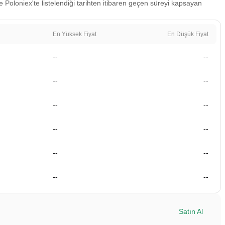
 Poloniex'te listelendiği tarihten itibaren geçen süreyi kapsayan
En Yüksek Fiyat
En Düşük Fiyat
--
--
--
--
--
--
--
--
--
--
--
--
Satın Al