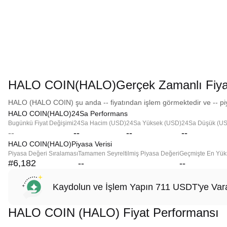
HALO COIN(HALO)Gerçek Zamanlı Fiya
HALO (HALO COIN) şu anda -- fiyatından işlem görmektedir ve -- piy
HALO COIN(HALO)24Sa Performans
Bugünkü Fiyat Değişimi
24Sa Hacim (USD)
24Sa Yüksek (USD)
24Sa Düşük (U
--
--
--
--
HALO COIN(HALO)Piyasa Verisi
Piyasa Değeri Sıralaması
Tamamen Seyreltilmiş Piyasa Değeri
Geçmişte En Yük
#6,182
--
--
Kaydolun ve İşlem Yapın 711 USDT'ye Vara
HALO COIN (HALO) Fiyat Performansı