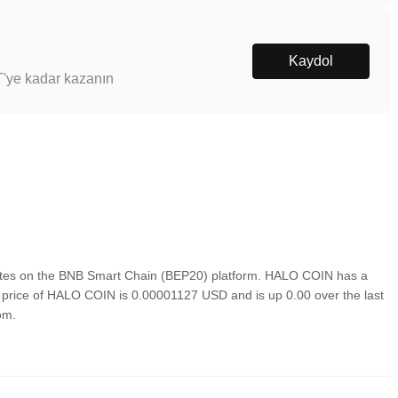
Kaydol
T'ye kadar kazanın
tes on the BNB Smart Chain (BEP20) platform. HALO COIN has a
wn price of HALO COIN is 0.00001127 USD and is up 0.00 over the last
om.