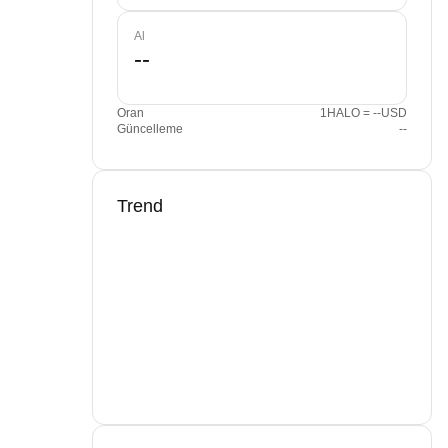
Al
Oran
1HALO = --USD
Güncelleme
--
Trend