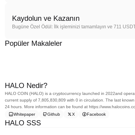
Kaydolun ve Kazanın
Bugüne Özel Ödül: İlk işleminizi tamamlayın ve 711 USD
Popüler Makaleler
HALO Nedir?
HALO COIN (HALO) is a cryptocurrency launched in 2022and opera
current supply of 7,805,830,809 with 0 in circulation. The last kno
24 hours. More information can be found at https://www.halocoins.c
Whitepaper
Github
X
Facebook
HALO SSS