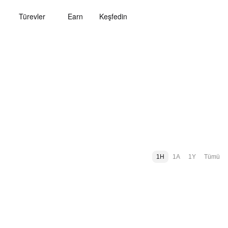
Türevler
Earn
Keşfedin
1H
1A
1Y
Tümü