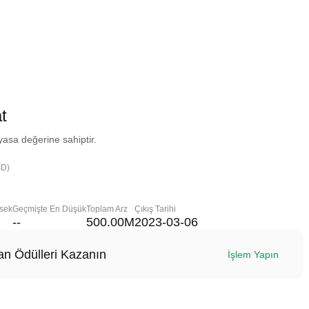
t
asa değerine sahiptir.
SD)
sek
Geçmişte En Düşük
Toplam Arz
Çıkış Tarihi
--
500.00M
2023-03-06
n Ödülleri Kazanın
İşlem Yapın