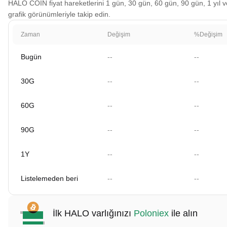
HALO COIN fiyat hareketlerini 1 gün, 30 gün, 60 gün, 90 gün, 1 yıl ve
grafik görünümleriyle takip edin.
Zaman
Değişim
%Değişim
Bugün
--
--
30G
--
--
60G
--
--
90G
--
--
1Y
--
--
Listelemeden beri
--
--
İlk HALO varlığınızı
Poloniex
ile alın