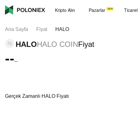
Kripto Alın
Pazarlar
Ticaret
Ana Sayfa
Fiyat
HALO
HALO
HALO COIN
Fiyat
--
--
Gerçek Zamanlı HALO Fiyatı