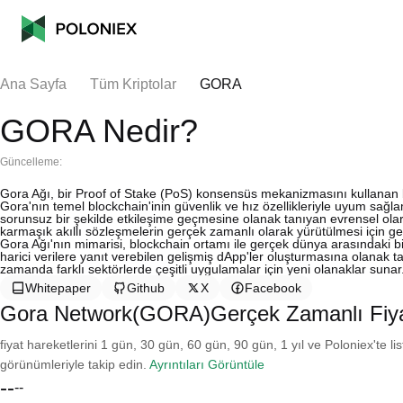
Ana Sayfa
Tüm Kriptolar
GORA
GORA Nedir?
Güncelleme:
Gora Ağı, bir Proof of Stake (PoS) konsensüs mekanizmasını kullanan bi
Gora'nın temel blockchain'inin güvenlik ve hız özellikleriyle uyum sağl
sorunsuz bir şekilde etkileşime geçmesine olanak tanıyan evrensel ola
karmaşık akıllı sözleşmelerin gerçek zamanlı olarak yürütülmesi için gere
Gora Ağı'nın mimarisi, blockchain ortamı ile gerçek dünya arasındaki bi
harici verilere yanıt verebilen gelişmiş dApp'ler oluşturmasına olanak t
zamanda farklı sektörlerde çeşitli uygulamalar için yeni olanaklar sunar
Whitepaper
Github
X
Facebook
Gora Network(GORA)Gerçek Zamanlı Fiy
fiyat hareketlerini 1 gün, 30 gün, 60 gün, 90 gün, 1 yıl ve Poloniex'te li
görünümleriyle takip edin.
Ayrıntıları Görüntüle
--
--