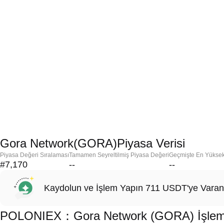
Gora Network(GORA)Piyasa Verisi
Piyasa Değeri Sıralaması
Tamamen Seyreltilmiş Piyasa Değeri
Geçmişte En Yükse
#7,170
--
--
Kaydolun ve İşlem Yapın 711 USDT'ye Varan
POLONIEX：Gora Network (GORA) İşlemi Y