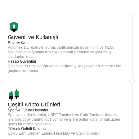
Güvenli ve Kullanışlı
Rezerv Kanıtı
Poloniex 1:1 rezervler sunar, varlıklarınızın güvenliğini ve %100
çekilmesini sağlamak için çok katmanlı şifreleme ve çevrimdışı
cüzdanlar kullanır.
Hesap Güvenliği
Çok faktörlü kimlik doğrulama, olağandışı giriş uyarıları ve çerez ele
geçirme koruması
Çeşitli Kripto Ürünleri
Spot ve Futures İşlemler
Spot ve marjin işlemler, USDT Teminatlı ve Coin Teminatlı futures
işlemler, copy trading, opsiyonlar ve işlem botları dahil olmak üzere
geniş bir hizmet yelpazesi.
Yüksek Getirili Kazanç
Çoklu Earn ürünleri Esnek, Flexi Max ve Staking'i içerir.