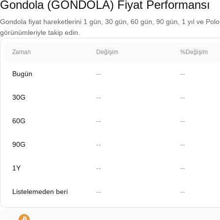
Gondola (GONDOLA) Fiyat Performansı
Gondola fiyat hareketlerini 1 gün, 30 gün, 60 gün, 90 gün, 1 yıl ve Polon
görünümleriyle takip edin.
Zaman
Değişim
%Değişim
Bugün
--
--
30G
--
--
60G
--
--
90G
--
--
1Y
--
--
Listelemeden beri
--
--