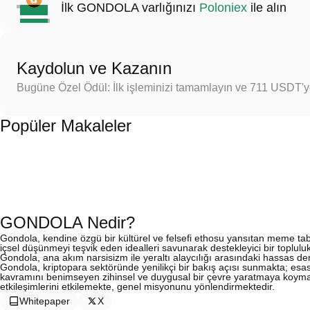
İlk GONDOLA varlığınızı
Poloniex
ile alın
Kaydolun ve Kazanın
Bugüne Özel Ödül: İlk işleminizi tamamlayın ve 711 USDT'
Popüler Makaleler
GONDOLA Nedir?
Gondola, kendine özgü bir kültürel ve felsefi ethosu yansıtan meme taban
içsel düşünmeyi teşvik eden idealleri savunarak destekleyici bir toplul
Gondola, ana akım narsisizm ile yeraltı alaycılığı arasındaki hassas d
Gondola, kriptopara sektöründe yenilikçi bir bakış açısı sunmakta; esas
kavramını benimseyen zihinsel ve duygusal bir çevre yaratmaya koymakt
etkileşimlerini etkilemekte, genel misyonunu yönlendirmektedir.
Whitepaper
X