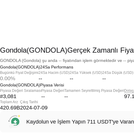
Gondola(GONDOLA)Gerçek Zamanlı Fiya
GONDOLA (Gondola) şu anda -- fiyatından işlem görmektedir ve -- piya
Gondola(GONDOLA)24Sa Performans
Bugünkü Fiyat Değişimi
24Sa Hacim (USD)
24Sa Yüksek (USD)
24Sa Düşük (USD)
0.00%
--
--
--
Gondola(GONDOLA)Piyasa Verisi
Piyasa Değeri Sıralaması
Piyasa Değeri
Tamamen Seyreltilmiş Piyasa Değeri
Dolaş
#3,081
--
--
97.
Toplam Arz
Çıkış Tarihi
420.69B
2024-07-09
Kaydolun ve İşlem Yapın 711 USDT'ye Varan