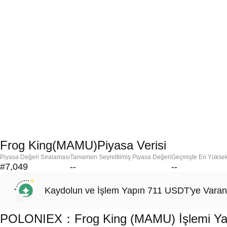
Frog King(MAMU)Piyasa Verisi
Piyasa Değeri Sıralaması
Tamamen Seyreltilmiş Piyasa Değeri
Geçmişte En Yükse
#7,049
--
--
Kaydolun ve İşlem Yapın 711 USDT'ye Varan
POLONIEX：Frog King (MAMU) İşlemi Yapm