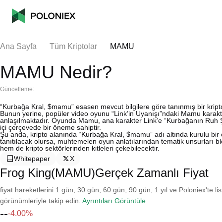
Ana Sayfa
Tüm Kriptolar
MAMU
MAMU Nedir?
Güncelleme:
“Kurbağa Kral, $mamu” esasen mevcut bilgilere göre tanınmış bir kript
Bunun yerine, popüler video oyunu “Link’in Uyanışı”ndaki Mamu karakteri
anlaşılmaktadır. Oyunda Mamu, ana karakter Link’e “Kurbağanın Ruh Şa
içi çerçevede bir öneme sahiptir.
Şu anda, kripto alanında “Kurbağa Kral, $mamu” adı altında kurulu bir
tanıtılacak olursa, muhtemelen oyun anlatılarından tematik unsurları b
hem de kripto sektörlerinden kitleleri çekebilecektir.
Whitepaper
X
Frog King(MAMU)Gerçek Zamanlı Fiyat
fiyat hareketlerini 1 gün, 30 gün, 60 gün, 90 gün, 1 yıl ve Poloniex'te li
görünümleriyle takip edin.
Ayrıntıları Görüntüle
--
-4.00%