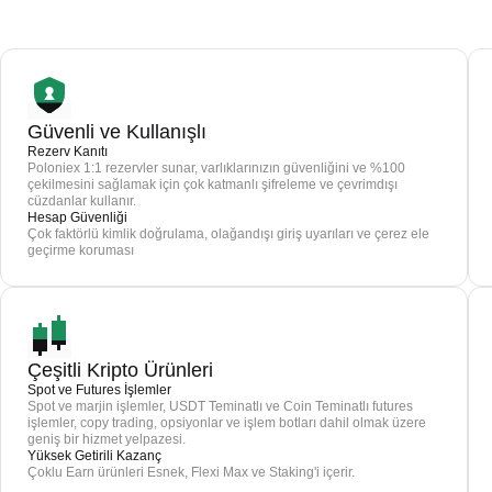
Güvenli ve Kullanışlı
Rezerv Kanıtı
Poloniex 1:1 rezervler sunar, varlıklarınızın güvenliğini ve %100
çekilmesini sağlamak için çok katmanlı şifreleme ve çevrimdışı
cüzdanlar kullanır.
Hesap Güvenliği
Çok faktörlü kimlik doğrulama, olağandışı giriş uyarıları ve çerez ele
geçirme koruması
Çeşitli Kripto Ürünleri
Spot ve Futures İşlemler
Spot ve marjin işlemler, USDT Teminatlı ve Coin Teminatlı futures
işlemler, copy trading, opsiyonlar ve işlem botları dahil olmak üzere
geniş bir hizmet yelpazesi.
Yüksek Getirili Kazanç
Çoklu Earn ürünleri Esnek, Flexi Max ve Staking'i içerir.