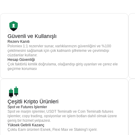
Güvenli ve Kullanışlı
Rezerv Kanıtı
Poloniex 1:1 rezervler sunar, varlıklarınızın güvenliğini ve %100
çekilmesini sağlamak için çok katmanlı şifreleme ve çevrimdışı
cüzdanlar kullanır.
Hesap Güvenliği
Çok faktörlü kimlik doğrulama, olağandışı giriş uyarıları ve çerez ele
geçirme koruması
Çeşitli Kripto Ürünleri
Spot ve Futures İşlemler
Spot ve marjin işlemler, USDT Teminatlı ve Coin Teminatlı futures
işlemler, copy trading, opsiyonlar ve işlem botları dahil olmak üzere
geniş bir hizmet yelpazesi.
Yüksek Getirili Kazanç
Çoklu Earn ürünleri Esnek, Flexi Max ve Staking'i içerir.