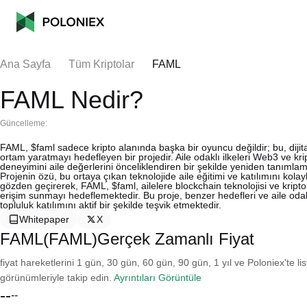
Ana Sayfa
Tüm Kriptolar
FAML
FAML Nedir?
Güncelleme:
FAML, $faml sadece kripto alanında başka bir oyuncu değildir; bu, dijita
ortam yaratmayı hedefleyen bir projedir. Aile odaklı ilkeleri Web3 ve 
deneyimini aile değerlerini önceliklendiren bir şekilde yeniden tanımla
Projenin özü, bu ortaya çıkan teknolojide aile eğitimi ve katılımını kolay
gözden geçirerek, FAML, $faml, ailelere blockchain teknolojisi ve kripto
erişim sunmayı hedeflemektedir. Bu proje, benzer hedefleri ve aile odakl
topluluk katılımını aktif bir şekilde teşvik etmektedir.
Whitepaper
X
FAML(FAML)Gerçek Zamanlı Fiyat
fiyat hareketlerini 1 gün, 30 gün, 60 gün, 90 gün, 1 yıl ve Poloniex'te li
görünümleriyle takip edin.
Ayrıntıları Görüntüle
--
--