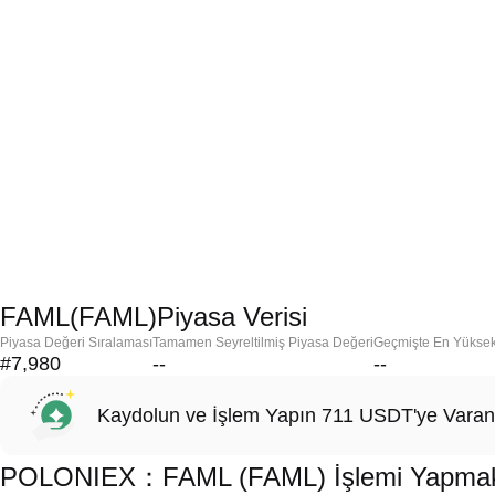
FAML(FAML)Piyasa Verisi
Piyasa Değeri Sıralaması
Tamamen Seyreltilmiş Piyasa Değeri
Geçmişte En Yükse
#7,980
--
--
Kaydolun ve İşlem Yapın 711 USDT'ye Varan
POLONIEX：FAML (FAML) İşlemi Yapmak İç