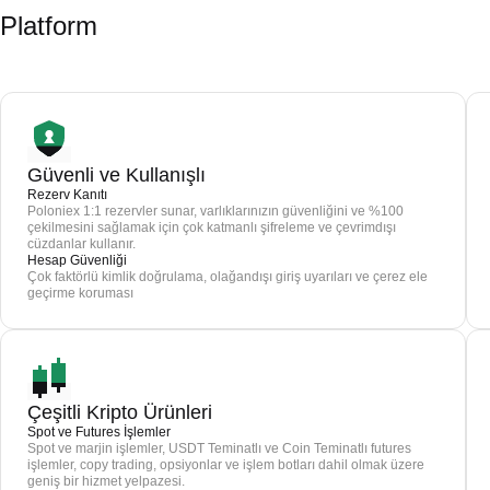
Platform
Güvenli ve Kullanışlı
Rezerv Kanıtı
Poloniex 1:1 rezervler sunar, varlıklarınızın güvenliğini ve %100
çekilmesini sağlamak için çok katmanlı şifreleme ve çevrimdışı
cüzdanlar kullanır.
Hesap Güvenliği
Çok faktörlü kimlik doğrulama, olağandışı giriş uyarıları ve çerez ele
geçirme koruması
Çeşitli Kripto Ürünleri
Spot ve Futures İşlemler
Spot ve marjin işlemler, USDT Teminatlı ve Coin Teminatlı futures
işlemler, copy trading, opsiyonlar ve işlem botları dahil olmak üzere
geniş bir hizmet yelpazesi.