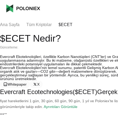
Ana Sayfa
Tüm Kriptolar
$ECET
$ECET Nedir?
Güncelleme:
Evercraft Ekoteknolojileri, özellikle Karbon Nanotüpleri (CNT'ler) ve Gra
uygulanmasına adanmıştır. Bu iki malzeme, olağanüstü özellikleri ve elekt
endüstrilerdeki potansiyel uygulamaları ile dikkat çekmektedir.
Evercraft Ekoteknolojileri'nin temel sunumu, patentli Gelişmiş Karbon A
organik atık ve gazları—CO2 gibi—değerli malzemelere dönüştürerek, CN
gerçekleştirmeyi sağlayan bir yöntemdir. Ayrıca, bu yenilikçi süreç, sürd
ürününü üretmektedir.
Whitepaper
X
Evercraft Ecotechnologies($ECET)Gerçek
fiyat hareketlerini 1 gün, 30 gün, 60 gün, 90 gün, 1 yıl ve Poloniex'te li
görünümleriyle takip edin.
Ayrıntıları Görüntüle
--
--