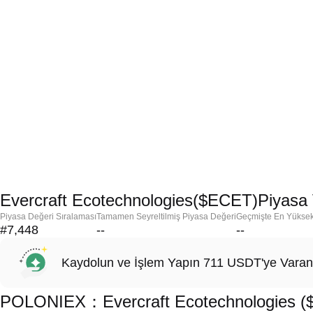
Evercraft Ecotechnologies($ECET)Piyasa 
Piyasa Değeri Sıralaması
Tamamen Seyreltilmiş Piyasa Değeri
Geçmişte En Yükse
#7,448
--
--
Kaydolun ve İşlem Yapın 711 USDT'ye Varan
POLONIEX：Evercraft Ecotechnologies ($E