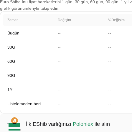
Euro Shiba Inu fiyat hareketlerini 1 gün, 30 gün, 60 gün, 90 gün, 1 yıl v
grafik görünümleriyle takip edin.
Zaman
Değişim
%Değişim
Bugün
--
--
30G
--
--
60G
--
--
90G
--
--
1Y
--
--
Listelemeden beri
--
--
İlk EShib varlığınızı
Poloniex
ile alın