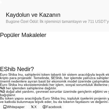
Kaydolun ve Kazanın
Bugüne Özel Ödül: İlk işleminizi tamamlayın ve 711 USDT'
Popüler Makaleler
EShib Nedir?
Euro Shiba Inu, sahiplerini token tabanlı bir sistem aracılığıyla teşvik e
kripto para projesidir. Temelinde, $EShib, her işlemde yalnızca sahipl
önemli nedenlere ayıran basit bir ekonomik model üzerinde çalışmaktad
Euro Shiba Inu ekosistemindeki her işlem, sosyal sorumluluk ilkelerine 
%3
her işlemden sahiplerine dağıtılır.
%3
doğal afet yardımı, çevresel sorunlar üzerinde gençlerin eğitimi ve 
bağışlanır.
Bu token yapısı aracılığıyla Euro Shiba Inu, topluluk üyelerini projenin 
ve katkıda bulunmaya teşvik eder, bu da tokenın faydasını ve değerini ar
Whitepaper
X
Facebook