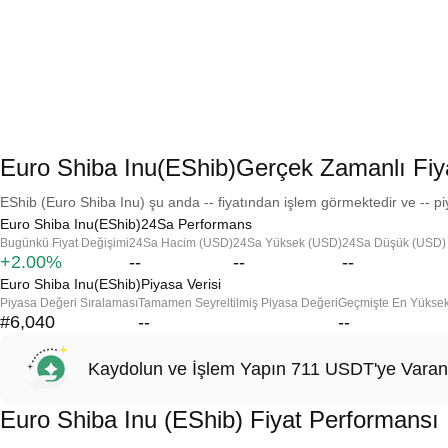
Euro Shiba Inu(EShib)Gerçek Zamanlı Fiy
EShib (Euro Shiba Inu) şu anda -- fiyatından işlem görmektedir ve -- pi
Euro Shiba Inu(EShib)24Sa Performans
Bugünkü Fiyat Değişimi
24Sa Hacim (USD)
24Sa Yüksek (USD)
24Sa Düşük (USD)
+2.00%
--
--
--
Euro Shiba Inu(EShib)Piyasa Verisi
Piyasa Değeri Sıralaması
Tamamen Seyreltilmiş Piyasa Değeri
Geçmişte En Yükse
#6,040
--
--
Kaydolun ve İşlem Yapın 711 USDT'ye Varan
Euro Shiba Inu (EShib) Fiyat Performansı