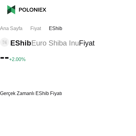
Ana Sayfa
Fiyat
EShib
EShib
Euro Shiba Inu
Fiyat
--
+2.00%
Gerçek Zamanlı EShib Fiyatı