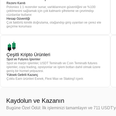
Rezerv Kanıtı
Poloniex 1:1 rezervler sunar, varlıklarınızın güvenliğini ve %100
çekilmesini sağlamak için çok katmanlı şifreleme ve çevrimdışı
cüzdanlar kullanır.
Hesap Güvenliği
Çok faktörlü kimlik doğrulama, olağandışı giriş uyarıları ve çerez ele
geçirme koruması
Çeşitli Kripto Ürünleri
Spot ve Futures İşlemler
Spot ve marjin işlemler, USDT Teminatlı ve Coin Teminatlı futures
işlemler, copy trading, opsiyonlar ve işlem botları dahil olmak üzere
geniş bir hizmet yelpazesi.
Yüksek Getirili Kazanç
Çoklu Earn ürünleri Esnek, Flexi Max ve Staking'i içerir.
Kaydolun ve Kazanın
Bugüne Özel Ödül: İlk işleminizi tamamlayın ve 711 USDT'