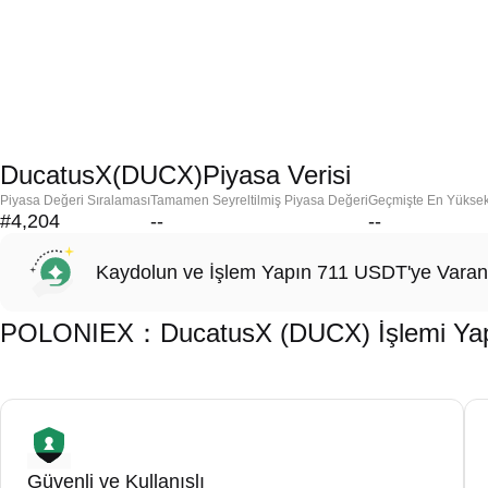
DucatusX(DUCX)Piyasa Verisi
Piyasa Değeri Sıralaması
Tamamen Seyreltilmiş Piyasa Değeri
Geçmişte En Yükse
#4,204
--
--
Kaydolun ve İşlem Yapın 711 USDT'ye Varan
POLONIEX：DucatusX (DUCX) İşlemi Yapma
Güvenli ve Kullanışlı