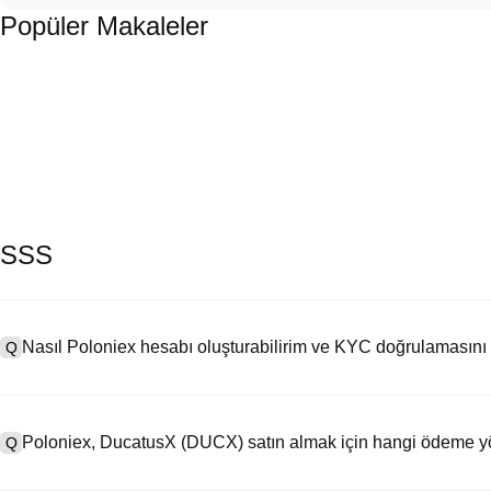
Popüler Makaleler
SSS
Nasıl Poloniex hesabı oluşturabilirim ve KYC doğrulamasını
Q
Bir hesap oluşturmak için resmi web sitemizdeki
kayıt sayfasını
ziya
A
seçeneğine tıklayın, e-posta veya telefon numaranızı girin, bir şifre
Poloniex, DucatusX (DUCX) satın almak için hangi ödeme yö
Q
Kaydolduktan sonra, "Ayarlar" > "Güvenlik" bölümüne gidin, geçerli
bir selfie çekin. Bu işlem genellikle 24-48 saat sürer.