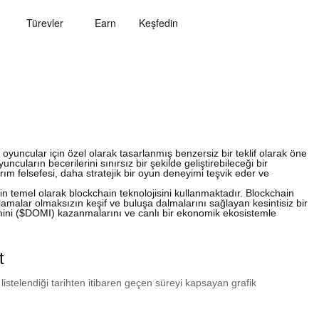
Türevler
Earn
Keşfedin
uncular için özel olarak tasarlanmış benzersiz bir teklif olarak öne
ların becerilerini sınırsız bir şekilde geliştirebileceği bir
m felsefesi, daha stratejik bir oyun deneyimi teşvik eder ve
n temel olarak blockchain teknolojisini kullanmaktadır. Blockchain
amalar olmaksızın keşif ve buluşa dalmalarını sağlayan kesintisiz bir
rimini ($DOMI) kazanmalarını ve canlı bir ekonomik ekosistemle
t
 listelendiği tarihten itibaren geçen süreyi kapsayan grafik