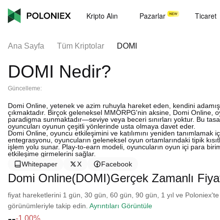
Kripto Alın
Pazarlar
Ticaret
Ana Sayfa
Tüm Kriptolar
DOMI
DOMI Nedir?
Güncelleme:
Domi Online, yetenek ve azim ruhuyla hareket eden, kendini adamış oy
çıkmaktadır. Birçok geleneksel MMORPG'nin aksine, Domi Online, oyuncu
paradigma sunmaktadır—seviye veya beceri sınırları yoktur. Bu tasarı
oyuncuları oyunun çeşitli yönlerinde usta olmaya davet eder.
Domi Online, oyuncu etkileşimini ve katılımını yeniden tanımlamak içi
entegrasyonu, oyuncuların geleneksel oyun ortamlarındaki tipik kısıtl
işlem yolu sunar. Play-to-earn modeli, oyuncuların oyun içi para bi
etkileşime girmelerini sağlar.
Whitepaper
X
Facebook
Domi Online(DOMI)Gerçek Zamanlı Fiya
fiyat hareketlerini 1 gün, 30 gün, 60 gün, 90 gün, 1 yıl ve Poloniex'te
görünümleriyle takip edin.
Ayrıntıları Görüntüle
--
-1.00%