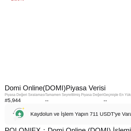
Domi Online(DOMI)Piyasa Verisi
Piyasa Değeri Sıralaması
Tamamen Seyreltilmiş Piyasa Değeri
Geçmişte En Yük
#5,944
--
--
Kaydolun ve İşlem Yapın 711 USDT'ye Vara
POLONIEX：Domi Online (DOMI) İşlemi Y