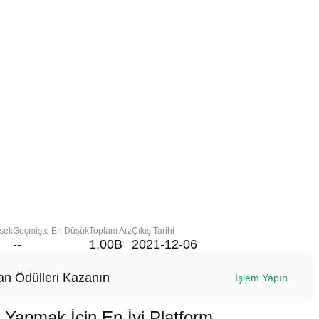
sek
Geçmişte En Düşük
Toplam Arz
Çıkış Tarihi
--
1.00B
2021-12-06
n Ödülleri Kazanın
İşlem Yapın
apmak İçin En İyi Platform