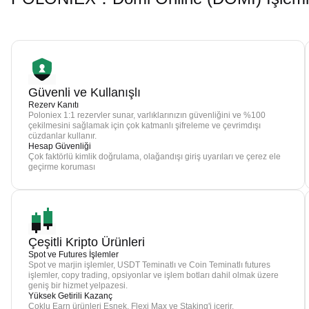
Güvenli ve Kullanışlı
Rezerv Kanıtı
Poloniex 1:1 rezervler sunar, varlıklarınızın güvenliğini ve %100
çekilmesini sağlamak için çok katmanlı şifreleme ve çevrimdışı
cüzdanlar kullanır.
Hesap Güvenliği
Çok faktörlü kimlik doğrulama, olağandışı giriş uyarıları ve çerez ele
geçirme koruması
Çeşitli Kripto Ürünleri
Spot ve Futures İşlemler
Spot ve marjin işlemler, USDT Teminatlı ve Coin Teminatlı futures
işlemler, copy trading, opsiyonlar ve işlem botları dahil olmak üzere
geniş bir hizmet yelpazesi.
Yüksek Getirili Kazanç
Çoklu Earn ürünleri Esnek, Flexi Max ve Staking'i içerir.