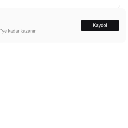
Kaydol
T'ye kadar kazanın