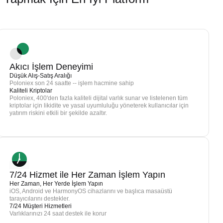
Akıcı İşlem Deneyimi
Düşük Alış-Satış Aralığı
Poloniex son 24 saatte -- işlem hacmine sahip
Kaliteli Kriptolar
Poloniex, 400'den fazla kaliteli dijital varlık sunar ve listelenen tüm
kriptolar için likidite ve yasal uyumluluğu yöneterek kullanıcılar için
yatırım riskini etkili bir şekilde azaltır.
7/24 Hizmet ile Her Zaman İşlem Yapın
Her Zaman, Her Yerde İşlem Yapın
iOS, Android ve HarmonyOS cihazlarını ve başlıca masaüstü
tarayıcılarını destekler.
7/24 Müşteri Hizmetleri
Varlıklarınızı 24 saat destek ile korur