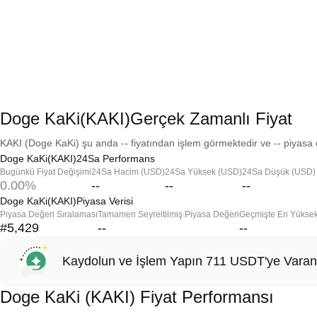
Doge KaKi(KAKI)Gerçek Zamanlı Fiyat
KAKI (Doge KaKi) şu anda -- fiyatından işlem görmektedir ve -- piyasa d
Doge KaKi(KAKI)24Sa Performans
Bugünkü Fiyat Değişimi
24Sa Hacim (USD)
24Sa Yüksek (USD)
24Sa Düşük (USD)
0.00%
--
--
--
Doge KaKi(KAKI)Piyasa Verisi
Piyasa Değeri Sıralaması
Tamamen Seyreltilmiş Piyasa Değeri
Geçmişte En Yükse
#5,429
--
--
Kaydolun ve İşlem Yapın 711 USDT'ye Varan
Doge KaKi (KAKI) Fiyat Performansı