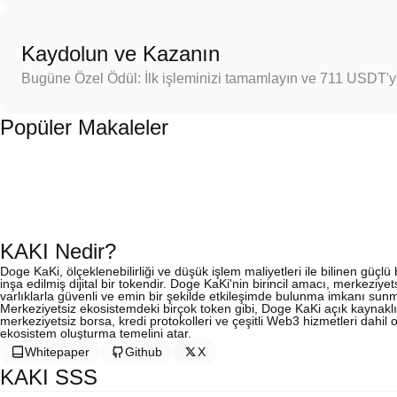
Kaydolun ve Kazanın
Bugüne Özel Ödül: İlk işleminizi tamamlayın ve 711 USDT'
Popüler Makaleler
KAKI Nedir?
Doge KaKi, ölçeklenebilirliği ve düşük işlem maliyetleri ile bilinen güçl
inşa edilmiş dijital bir tokendir. Doge KaKi'nin birincil amacı, merkeziyets
varlıklarla güvenli ve emin bir şekilde etkileşimde bulunma imkanı sunm
Merkeziyetsiz ekosistemdeki birçok token gibi, Doge KaKi açık kaynaklı
merkeziyetsiz borsa, kredi protokolleri ve çeşitli Web3 hizmetleri dahil 
ekosistem oluşturma temelini atar.
Whitepaper
Github
X
KAKI SSS