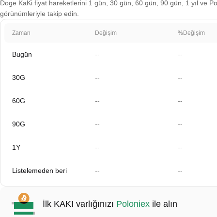
Doge KaKi fiyat hareketlerini 1 gün, 30 gün, 60 gün, 90 gün, 1 yıl ve Pol
görünümleriyle takip edin.
Zaman
Değişim
%Değişim
Bugün
--
--
30G
--
--
60G
--
--
90G
--
--
1Y
--
--
Listelemeden beri
--
--
İlk KAKI varlığınızı
Poloniex
ile alın