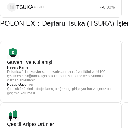
TSUKA
--
0.00
%
/USDT
POLONIEX：Dejitaru Tsuka (TSUKA) İşlemi
Güvenli ve Kullanışlı
Rezerv Kanıtı
Poloniex 1:1 rezervler sunar, varlıklarınızın güvenliğini ve %100
çekilmesini sağlamak için çok katmanlı şifreleme ve çevrimdışı
cüzdanlar kullanır.
Hesap Güvenliği
Çok faktörlü kimlik doğrulama, olağandışı giriş uyarıları ve çerez ele
geçirme koruması
Çeşitli Kripto Ürünleri