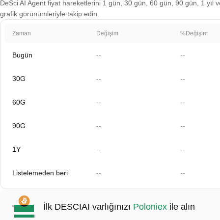
DeSci AI Agent fiyat hareketlerini 1 gün, 30 gün, 60 gün, 90 gün, 1 yıl v
grafik görünümleriyle takip edin.
Zaman
Değişim
%Değişim
Bugün
--
--
30G
--
--
60G
--
--
90G
--
--
1Y
--
--
Listelemeden beri
--
--
İlk DESCIAI varlığınızı
Poloniex
ile alın