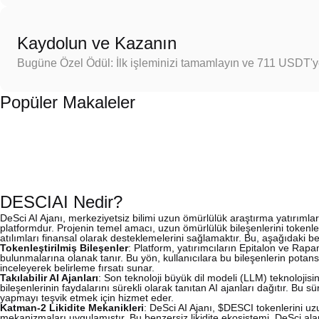
Kaydolun ve Kazanın
Bugüne Özel Ödül: İlk işleminizi tamamlayın ve 711 USDT'
Popüler Makaleler
DESCIAI Nedir?
DeSci AI Ajanı, merkeziyetsiz bilimi uzun ömürlülük araştırma yatırımla
platformdur. Projenin temel amacı, uzun ömürlülük bileşenlerini tokenleşt
atılımları finansal olarak desteklemelerini sağlamaktır. Bu, aşağıdaki ben
Tokenleştirilmiş Bileşenler
: Platform, yatırımcıların Epitalon ve Rapam
bulunmalarına olanak tanır. Bu yön, kullanıcılara bu bileşenlerin potansiye
inceleyerek belirleme fırsatı sunar.
Takılabilir AI Ajanları
: Son teknoloji büyük dil modeli (LLM) teknolojisi
bileşenlerinin faydalarını sürekli olarak tanıtan AI ajanları dağıtır. Bu sü
yapmayı teşvik etmek için hizmet eder.
Katman-2 Likidite Mekanikleri
: DeSci AI Ajanı, $DESCI tokenlerini uzun
mekanizmaları uygulamıştır. Bu benzersiz likidite ekosistemi, DeSci ala