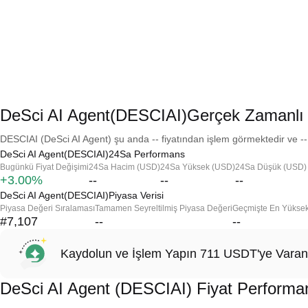
DeSci AI Agent(DESCIAI)Gerçek Zamanlı 
DESCIAI (DeSci AI Agent) şu anda -- fiyatından işlem görmektedir ve -- 
DeSci AI Agent(DESCIAI)24Sa Performans
Bugünkü Fiyat Değişimi
24Sa Hacim (USD)
24Sa Yüksek (USD)
24Sa Düşük (USD)
+3.00%
--
--
--
DeSci AI Agent(DESCIAI)Piyasa Verisi
Piyasa Değeri Sıralaması
Tamamen Seyreltilmiş Piyasa Değeri
Geçmişte En Yükse
#7,107
--
--
Kaydolun ve İşlem Yapın 711 USDT'ye Varan
DeSci AI Agent (DESCIAI) Fiyat Performa