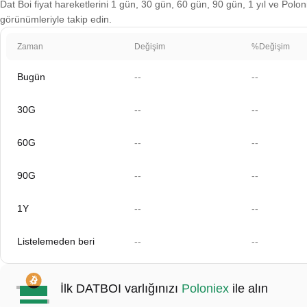
Dat Boi fiyat hareketlerini 1 gün, 30 gün, 60 gün, 90 gün, 1 yıl ve Polon
görünümleriyle takip edin.
Zaman
Değişim
%Değişim
Bugün
--
--
30G
--
--
60G
--
--
90G
--
--
1Y
--
--
Listelemeden beri
--
--
İlk DATBOI varlığınızı
Poloniex
ile alın