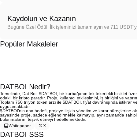
Kaydolun ve Kazanın
Bugüne Özel Ödül: İlk işleminizi tamamlayın ve 711 USDT'
Popüler Makaleler
DATBOI Nedir?
Temelinde, Dat Boi, $DATBOI, bir kurbağanın tek tekerlekli bisiklet üz
odaklı bir kripto paradır. Proje, kullanıcı etkileşimini, iş birliğini ve ya
Toplam 750 trilyon token arzı ile $DATBOI, fiyat davranışında istikrar ve 
uygulamaktadır.
$DATBOI'nin ana hedefi, projeye ilişkin yönetim ve karar süreçlerine akti
sayesinde proje, sadece eğlendirmekle kalmayıp, aynı zamanda sahipler
bulunmalarını teşvik etmeyi hedeflemektedir.
Whitepaper
X
DATBOI SSS