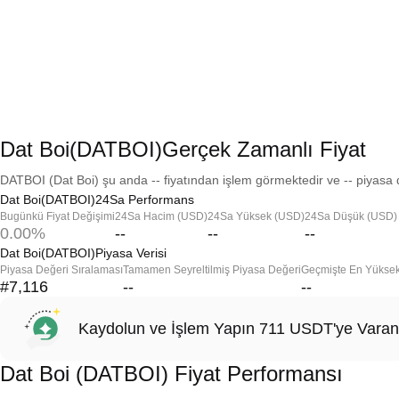
Dat Boi(DATBOI)Gerçek Zamanlı Fiyat
DATBOI (Dat Boi) şu anda -- fiyatından işlem görmektedir ve -- piyasa d
Dat Boi(DATBOI)24Sa Performans
Bugünkü Fiyat Değişimi
24Sa Hacim (USD)
24Sa Yüksek (USD)
24Sa Düşük (USD)
0.00%
--
--
--
Dat Boi(DATBOI)Piyasa Verisi
Piyasa Değeri Sıralaması
Tamamen Seyreltilmiş Piyasa Değeri
Geçmişte En Yükse
#7,116
--
--
Kaydolun ve İşlem Yapın 711 USDT'ye Varan
Dat Boi (DATBOI) Fiyat Performansı