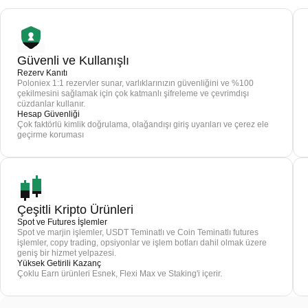
Güvenli ve Kullanışlı
Rezerv Kanıtı
Poloniex 1:1 rezervler sunar, varlıklarınızın güvenliğini ve %100
çekilmesini sağlamak için çok katmanlı şifreleme ve çevrimdışı
cüzdanlar kullanır.
Hesap Güvenliği
Çok faktörlü kimlik doğrulama, olağandışı giriş uyarıları ve çerez ele
geçirme koruması
Çeşitli Kripto Ürünleri
Spot ve Futures İşlemler
Spot ve marjin işlemler, USDT Teminatlı ve Coin Teminatlı futures
işlemler, copy trading, opsiyonlar ve işlem botları dahil olmak üzere
geniş bir hizmet yelpazesi.
Yüksek Getirili Kazanç
Çoklu Earn ürünleri Esnek, Flexi Max ve Staking'i içerir.