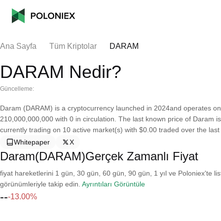
Ana Sayfa
Tüm Kriptolar
DARAM
DARAM Nedir?
Güncelleme:
Daram (DARAM) is a cryptocurrency launched in 2024and operates on 
210,000,000,000 with 0 in circulation. The last known price of Daram i
currently trading on 10 active market(s) with $0.00 traded over the las
Whitepaper
X
Daram(DARAM)Gerçek Zamanlı Fiyat
fiyat hareketlerini 1 gün, 30 gün, 60 gün, 90 gün, 1 yıl ve Poloniex'te li
görünümleriyle takip edin.
Ayrıntıları Görüntüle
--
-13.00%