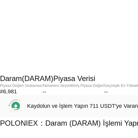
Daram(DARAM)Piyasa Verisi
Piyasa Değeri Sıralaması
Tamamen Seyreltilmiş Piyasa Değeri
Geçmişte En Yükse
#6,981
--
--
Kaydolun ve İşlem Yapın 711 USDT'ye Varan
POLONIEX：Daram (DARAM) İşlemi Yapmak