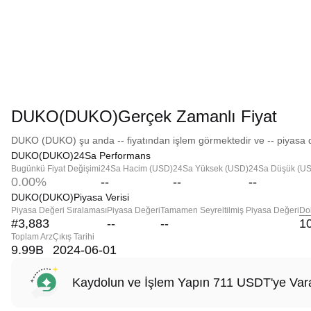
DUKO(DUKO)Gerçek Zamanlı Fiyat
DUKO (DUKO) şu anda -- fiyatından işlem görmektedir ve -- piyasa d
DUKO(DUKO)24Sa Performans
Bugünkü Fiyat Değişimi
24Sa Hacim (USD)
24Sa Yüksek (USD)
24Sa Düşük (U
0.00%
--
--
--
DUKO(DUKO)Piyasa Verisi
Piyasa Değeri Sıralaması
Piyasa Değeri
Tamamen Seyreltilmiş Piyasa Değeri
Do
#3,883
--
--
1
Toplam Arz
Çıkış Tarihi
9.99B
2024-06-01
Kaydolun ve İşlem Yapın 711 USDT'ye Vara