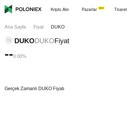
Kripto Alın
Pazarlar
Ticaret
Ana Sayfa
Fiyat
DUKO
DUKO
DUKO
Fiyat
--
0.00%
Gerçek Zamanlı DUKO Fiyatı