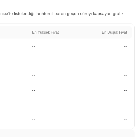
iex'te listelendiği tarihten itibaren geçen süreyi kapsayan grafik
En Yüksek Fiyat
En Düşük Fiyat
--
--
--
--
--
--
--
--
--
--
--
--