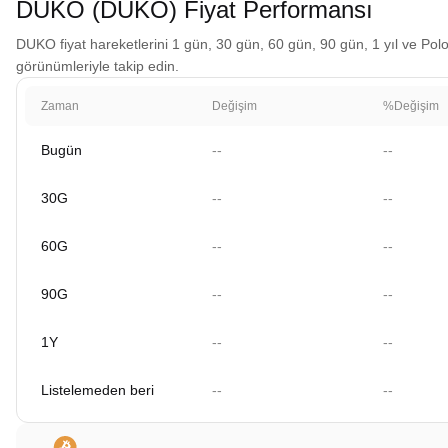
DUKO (DUKO) Fiyat Performansı
DUKO fiyat hareketlerini 1 gün, 30 gün, 60 gün, 90 gün, 1 yıl ve Polon
görünümleriyle takip edin.
Zaman
Değişim
%Değişim
Bugün
--
--
30G
--
--
60G
--
--
90G
--
--
1Y
--
--
Listelemeden beri
--
--