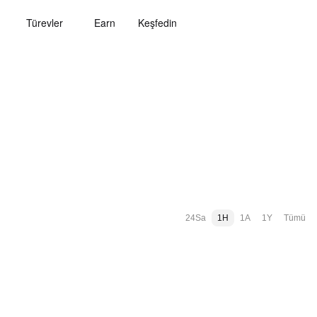
Türevler
Earn
Keşfedin
24Sa
1H
1A
1Y
Tümü