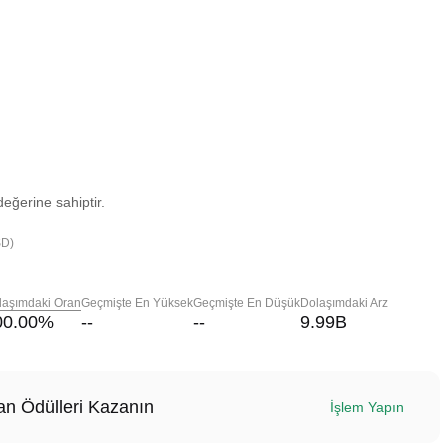
eğerine sahiptir.
SD)
laşımdaki Oran
Geçmişte En Yüksek
Geçmişte En Düşük
Dolaşımdaki Arz
00.00
%
--
--
9.99B
n Ödülleri Kazanın
İşlem Yapın