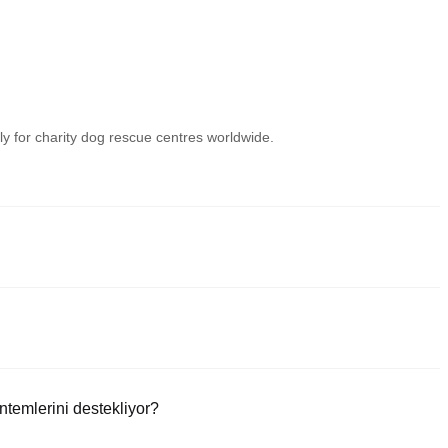
y for charity dog rescue centres worldwide.
nilir yollarından biridir. Bu borsalar, kullanıcı dostu arayüzler,
araçları sunar. Örneğin, Poloniex, DUKO dahil olmak üzere çeşitli kripto
leri sunar.
ripto yolculuğunuza başlayın. DUKO (DUKO) ve çok çeşitli yüksek
temlerini destekliyor?
yatırın.