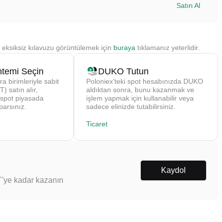
Satın Al
i eksiksiz kılavuzu görüntülemek için
buraya
tıklamanız yeterlidir.
temi Seçin
DUKO Tutun
ra birimleriyle sabit
Poloniex'teki spot hesabınızda DUKO
) satın alır,
aldıktan sonra, bunu kazanmak ve
 spot piyasada
işlem yapmak için kullanabilir veya
parsınız.
sadece elinizde tutabilirsiniz.
Ticaret
Kaydol
T'ye kadar kazanın