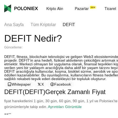
Kripto Alın
Pazarlar
Ticaret
Ana Sayfa
Tüm Kriptolar
DEFIT
DEFIT Nedir?
Güncelleme:
DEFIT, fitness, blockchain teknolojisi ve gelişen Web3 ekosisteminden e
projedir. DEFIT'in ana hedefi, fiziksel aktivitenin çekiciliğini artırma
etmektir. Merkezi olmayan bir uygulama olarak, finansal teşvikleri ki
verilen yeni bir yaklaşım aracılığıyla daha aktif bir yaşam tarzını teşv
DEFIT aracılığıyla kullanıcılar, koşma, bisiklet sürme, aerobik ve spor 
ödülleri kazanabilirler. Bu oyunlaştırma, kullanıcıların fitness hedefl
sağlıklı rekabeti teşvik eden destekleyici bir topluluk oluşturur.
Whitepaper
X
Facebook
DEFIT(DEFIT)Gerçek Zamanlı Fiyat
fiyat hareketlerini 1 gün, 30 gün, 60 gün, 90 gün, 1 yıl ve Poloniex'te
görünümleriyle takip edin.
Ayrıntıları Görüntüle
--
--