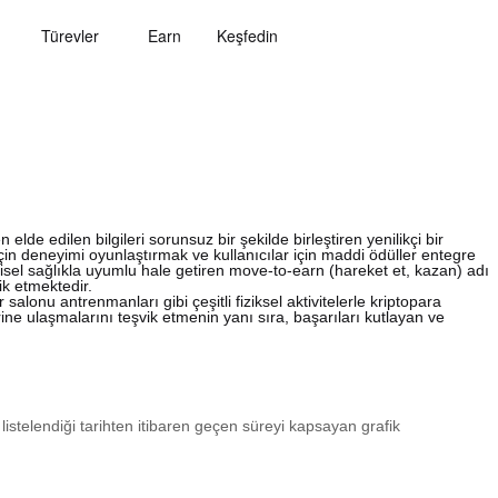
Türevler
Earn
Keşfedin
lde edilen bilgileri sorunsuz bir şekilde birleştiren yenilikçi bir
k için deneyimi oyunlaştırmak ve kullanıcılar için maddi ödüller entegre
şisel sağlıkla uyumlu hale getiren move-to-earn (hareket et, kazan) adı
ik etmektedir.
salonu antrenmanları gibi çeşitli fiziksel aktivitelerle kriptopara
erine ulaşmalarını teşvik etmenin yanı sıra, başarıları kutlayan ve
 listelendiği tarihten itibaren geçen süreyi kapsayan grafik