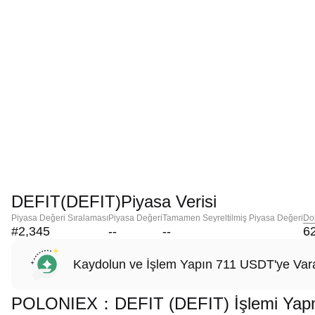
DEFIT(DEFIT)Piyasa Verisi
Piyasa Değeri Sıralaması
Piyasa Değeri
Tamamen Seyreltilmiş Piyasa Değeri
Do
#2,345
--
--
6
Kaydolun ve İşlem Yapın 711 USDT'ye Vara
POLONIEX：DEFIT (DEFIT) İşlemi Yapmak