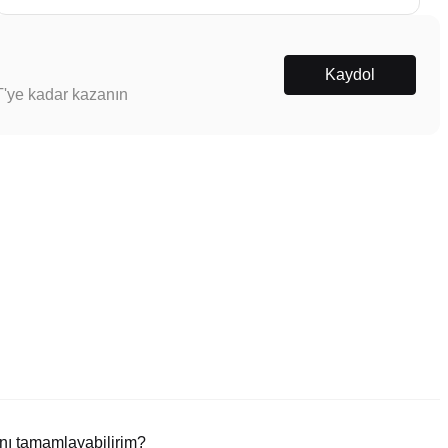
Kaydol
T'ye kadar kazanın
nı tamamlayabilirim?