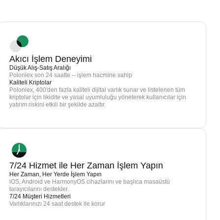
Akıcı İşlem Deneyimi
Düşük Alış-Satış Aralığı
Poloniex son 24 saatte -- işlem hacmine sahip
Kaliteli Kriptolar
Poloniex, 400'den fazla kaliteli dijital varlık sunar ve listelenen tüm
kriptolar için likidite ve yasal uyumluluğu yöneterek kullanıcılar için
yatırım riskini etkili bir şekilde azaltır.
7/24 Hizmet ile Her Zaman İşlem Yapın
Her Zaman, Her Yerde İşlem Yapın
iOS, Android ve HarmonyOS cihazlarını ve başlıca masaüstü
tarayıcılarını destekler.
7/24 Müşteri Hizmetleri
Varlıklarınızı 24 saat destek ile korur