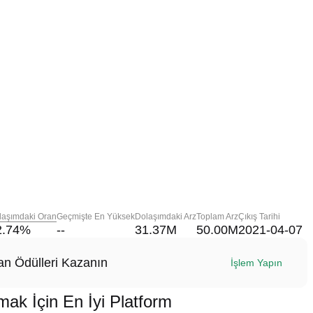
laşımdaki Oran
Geçmişte En Yüksek
Dolaşımdaki Arz
Toplam Arz
Çıkış Tarihi
2.74
%
--
31.37M
50.00M
2021-04-07
n Ödülleri Kazanın
İşlem Yapın
 İçin En İyi Platform