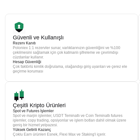
Güvenli ve Kullanışlı
Rezerv Kanıtı
Poloniex 1:1 rezervler sunar, varlıklarınızın güvenliğini ve %100
çekilmesini sağlamak için çok katmanlı şifreleme ve çevrimdışı
cüzdanlar kullanır.
Hesap Güvenliği
Çok faktörlü kimlik doğrulama, olağandışı giriş uyarıları ve çerez ele
geçirme koruması
Çeşitli Kripto Ürünleri
Spot ve Futures İşlemler
Spot ve marjin işlemler, USDT Teminatlı ve Coin Teminatlı futures
işlemler, copy trading, opsiyonlar ve işlem botları dahil olmak üzere
geniş bir hizmet yelpazesi.
Yüksek Getirili Kazanç
Çoklu Earn ürünleri Esnek, Flexi Max ve Staking'i içerir.