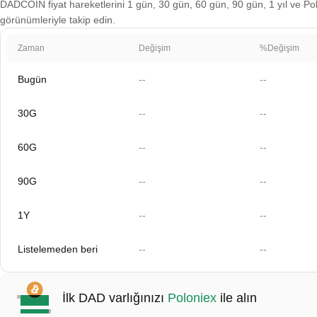
DADCOIN fiyat hareketlerini 1 gün, 30 gün, 60 gün, 90 gün, 1 yıl ve Polo
görünümleriyle takip edin.
Zaman
Değişim
%Değişim
Bugün
--
--
30G
--
--
60G
--
--
90G
--
--
1Y
--
--
Listelemeden beri
--
--
İlk DAD varlığınızı
Poloniex
ile alın