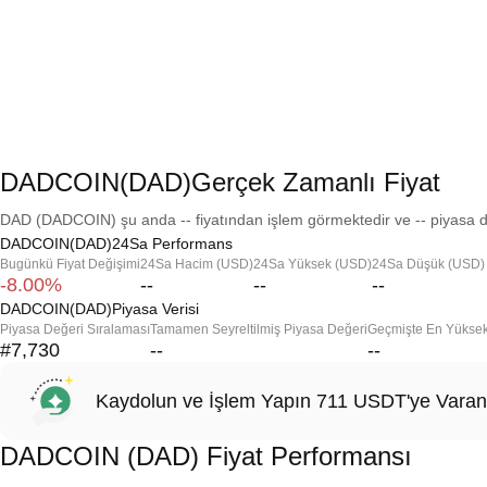
DADCOIN(DAD)Gerçek Zamanlı Fiyat
DAD (DADCOIN) şu anda -- fiyatından işlem görmektedir ve -- piyasa de
DADCOIN(DAD)24Sa Performans
Bugünkü Fiyat Değişimi
24Sa Hacim (USD)
24Sa Yüksek (USD)
24Sa Düşük (USD)
-8.00%
--
--
--
DADCOIN(DAD)Piyasa Verisi
Piyasa Değeri Sıralaması
Tamamen Seyreltilmiş Piyasa Değeri
Geçmişte En Yükse
#7,730
--
--
Kaydolun ve İşlem Yapın 711 USDT'ye Varan
DADCOIN (DAD) Fiyat Performansı