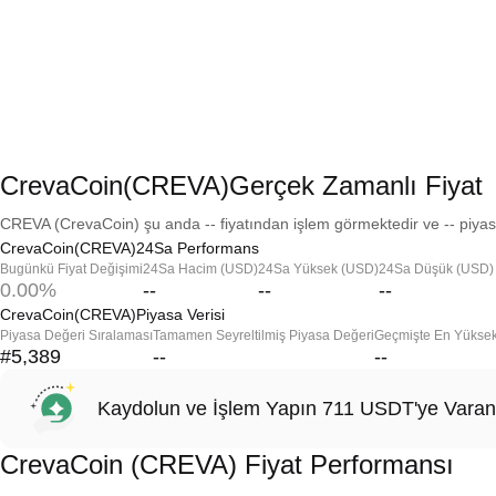
CrevaCoin(CREVA)Gerçek Zamanlı Fiyat
CREVA (CrevaCoin) şu anda -- fiyatından işlem görmektedir ve -- piyasa
CrevaCoin(CREVA)24Sa Performans
Bugünkü Fiyat Değişimi
24Sa Hacim (USD)
24Sa Yüksek (USD)
24Sa Düşük (USD)
0.00%
--
--
--
CrevaCoin(CREVA)Piyasa Verisi
Piyasa Değeri Sıralaması
Tamamen Seyreltilmiş Piyasa Değeri
Geçmişte En Yükse
#5,389
--
--
Kaydolun ve İşlem Yapın 711 USDT'ye Varan
CrevaCoin (CREVA) Fiyat Performansı