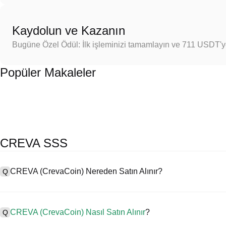
Kaydolun ve Kazanın
Bugüne Özel Ödül: İlk işleminizi tamamlayın ve 711 USDT'
Popüler Makaleler
CREVA SSS
CREVA (CrevaCoin) Nereden Satın Alınır?
Q
A
Merkezi borsalar (CEX'ler), CrevaCoin satın almanın en kolay ve en gü
yüksek likidite ve işlemleri basitleştirmek için çeşitli alım satım ara
CREVA (CrevaCoin) Nasıl Satın Alınır
?
Q
para birimlerinde işlem yapmayı destekler ve rekabetçi işlem ücretle