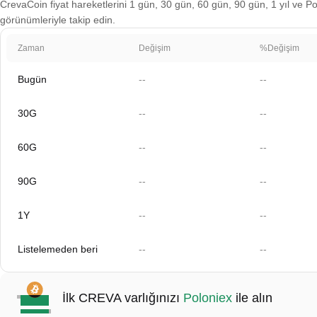
CrevaCoin fiyat hareketlerini 1 gün, 30 gün, 60 gün, 90 gün, 1 yıl ve Pol
görünümleriyle takip edin.
Zaman
Değişim
%Değişim
Bugün
--
--
30G
--
--
60G
--
--
90G
--
--
1Y
--
--
Listelemeden beri
--
--
İlk CREVA varlığınızı
Poloniex
ile alın