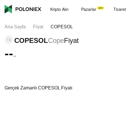
Kripto Alın
Pazarlar
Ticaret
Ana Sayfa
Fiyat
COPESOL
COPESOL
Cope
Fiyat
--
--
Gerçek Zamanlı COPESOL Fiyatı