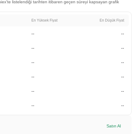
iex'te listelendiği tarihten itibaren geçen süreyi kapsayan grafik
En Yüksek Fiyat
En Düşük Fiyat
--
--
--
--
--
--
--
--
--
--
--
--
Satın Al