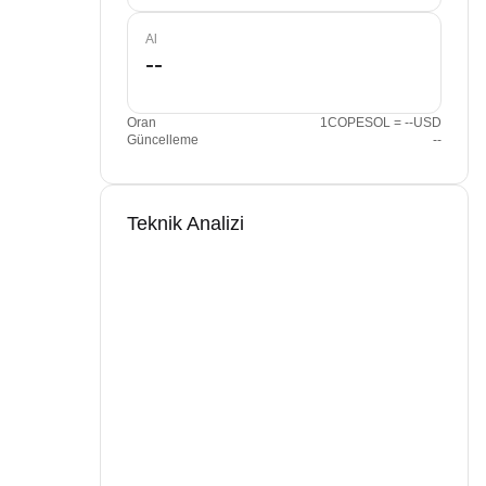
Al
Oran
1COPESOL = --USD
Güncelleme
--
Teknik Analizi