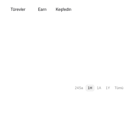
Türevler
Earn
Keşfedin
24Sa
1H
1A
1Y
Tümü