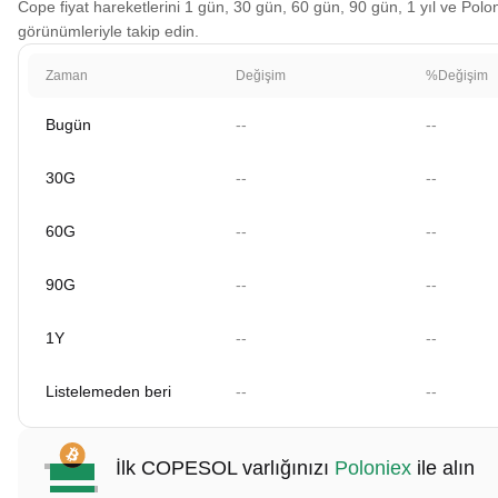
Cope fiyat hareketlerini 1 gün, 30 gün, 60 gün, 90 gün, 1 yıl ve Polon
görünümleriyle takip edin.
Zaman
Değişim
%Değişim
Bugün
--
--
30G
--
--
60G
--
--
90G
--
--
1Y
--
--
Listelemeden beri
--
--
İlk COPESOL varlığınızı
Poloniex
ile alın