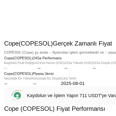
Cope(COPESOL)Gerçek Zamanlı Fiyat
COPESOL (Cope) şu anda -- fiyatından işlem görmektedir ve -- piyas
Cope(COPESOL)24Sa Performans
Bugünkü Fiyat Değişimi
24Sa Hacim (USD)
24Sa Yüksek (USD)
24Sa Düşük (U
--
--
--
--
Cope(COPESOL)Piyasa Verisi
Geçmişte En Yüksek
Geçmişte En Düşük
Çıkış Tarihi
--
--
2025-08-01
Kaydolun ve İşlem Yapın 711 USDT'ye Vara
Cope (COPESOL) Fiyat Performansı