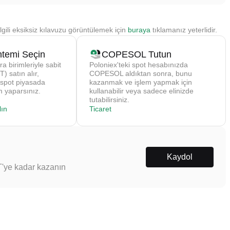
gili eksiksiz kılavuzu görüntülemek için
buraya
tıklamanız yeterlidir.
temi Seçin
COPESOL Tutun
ra birimleriyle sabit
Poloniex'teki spot hesabınızda
) satın alır,
COPESOL aldıktan sonra, bunu
 spot piyasada
kazanmak ve işlem yapmak için
 yaparsınız.
kullanabilir veya sadece elinizde
tutabilirsiniz.
ın
Ticaret
Kaydol
T'ye kadar kazanın