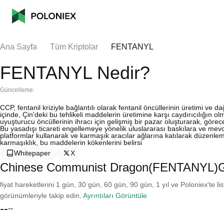
Ana Sayfa
Tüm Kriptolar
FENTANYL
FENTANYL Nedir?
Güncelleme:
CCP, fentanil kriziyle bağlantılı olarak fentanil öncüllerinin üretimi ve da
içinde, Çin'deki bu tehlikeli maddelerin üretimine karşı caydırıcılığın ol
uyuşturucu öncüllerinin ihracı için gelişmiş bir pazar oluşturarak, görec
Bu yasadışı ticareti engellemeye yönelik uluslararası baskılara ve mev
platformlar kullanarak ve karmaşık aracılar ağlarına katılarak düzenle
karmaşıklık, bu maddelerin kökenlerini belirsi
Whitepaper
X
Chinese Communist Dragon(FENTANYL)Ge
fiyat hareketlerini 1 gün, 30 gün, 60 gün, 90 gün, 1 yıl ve Poloniex'te li
görünümleriyle takip edin.
Ayrıntıları Görüntüle
--
--