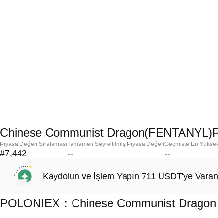
Chinese Communist Dragon(FENTANYL)Pi
Piyasa Değeri Sıralaması
Tamamen Seyreltilmiş Piyasa Değeri
Geçmişte En Yükse
#7,442
--
--
Kaydolun ve İşlem Yapın 711 USDT'ye Varan
POLONIEX：Chinese Communist Dragon (F