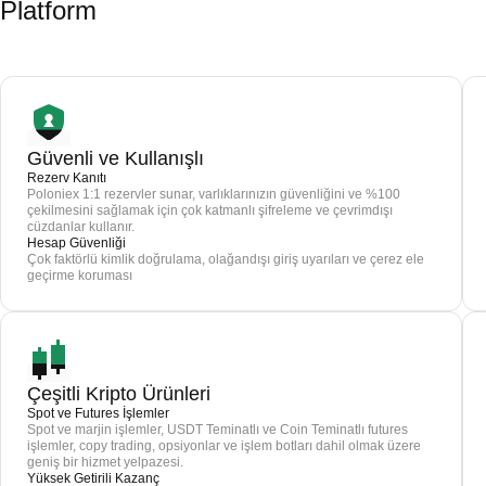
Platform
Güvenli ve Kullanışlı
Rezerv Kanıtı
Poloniex 1:1 rezervler sunar, varlıklarınızın güvenliğini ve %100
çekilmesini sağlamak için çok katmanlı şifreleme ve çevrimdışı
cüzdanlar kullanır.
Hesap Güvenliği
Çok faktörlü kimlik doğrulama, olağandışı giriş uyarıları ve çerez ele
geçirme koruması
Çeşitli Kripto Ürünleri
Spot ve Futures İşlemler
Spot ve marjin işlemler, USDT Teminatlı ve Coin Teminatlı futures
işlemler, copy trading, opsiyonlar ve işlem botları dahil olmak üzere
geniş bir hizmet yelpazesi.
Yüksek Getirili Kazanç