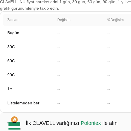
CLAVELL INU fiyat hareketlerini 1 gün, 30 gün, 60 gün, 90 gün, 1 yıl ve 
grafik görünümleriyle takip edin.
Zaman
Değişim
%Değişim
Bugün
--
--
30G
--
--
60G
--
--
90G
--
--
1Y
--
--
Listelemeden beri
--
--
İlk CLAVELL varlığınızı
Poloniex
ile alın