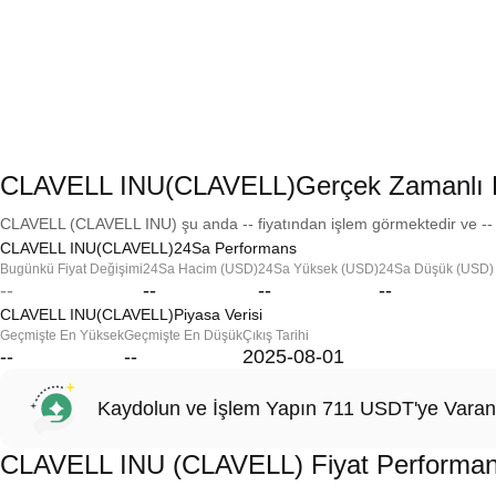
CLAVELL INU(CLAVELL)Gerçek Zamanlı F
CLAVELL (CLAVELL INU) şu anda -- fiyatından işlem görmektedir ve -- p
CLAVELL INU(CLAVELL)24Sa Performans
Bugünkü Fiyat Değişimi
24Sa Hacim (USD)
24Sa Yüksek (USD)
24Sa Düşük (USD)
--
--
--
--
CLAVELL INU(CLAVELL)Piyasa Verisi
Geçmişte En Yüksek
Geçmişte En Düşük
Çıkış Tarihi
--
--
2025-08-01
Kaydolun ve İşlem Yapın 711 USDT'ye Varan
CLAVELL INU (CLAVELL) Fiyat Performan