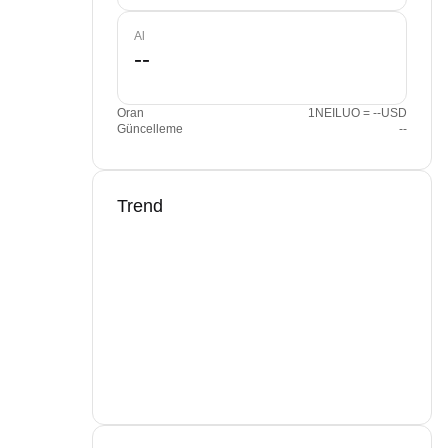
Al
Oran
1NEILUO = --USD
Güncelleme
--
Trend