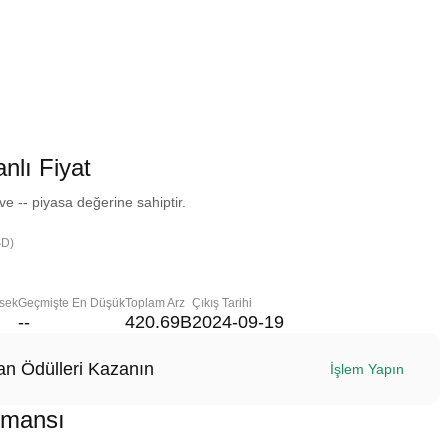
lı Fiyat
 -- piyasa değerine sahiptir.
SD)
sek
Geçmişte En Düşük
Toplam Arz
Çıkış Tarihi
--
420.69B
2024-09-19
n Ödülleri Kazanın
İşlem Yapın
rmansı