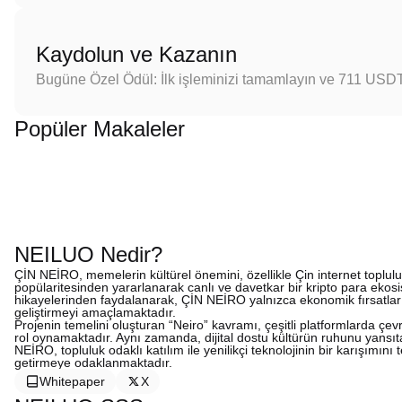
Kaydolun ve Kazanın
Bugüne Özel Ödül: İlk işleminizi tamamlayın ve 711 USD
Popüler Makaleler
NEILUO Nedir?
ÇİN NEİRO, memelerin kültürel önemini, özellikle Çin internet toplul
popülaritesinden yararlanarak canlı ve davetkar bir kripto para ekos
hikayelerinden faydalanarak, ÇİN NEİRO yalnızca ekonomik fırsatlar 
geliştirmeyi amaçlamaktadır.
Projenin temelini oluşturan “Neiro” kavramı, çeşitli platformlarda çev
rol oynamaktadır. Aynı zamanda, dijital dostu kültürün ruhunu yansıt
NEİRO, topluluk odaklı katılım ile yenilikçi teknolojinin bir karışımını 
getirmeye odaklanmaktadır.
Whitepaper
X