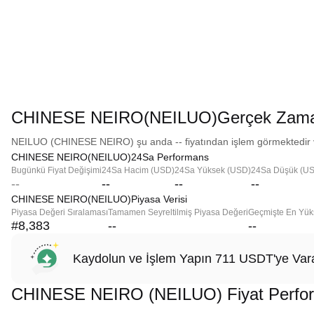
CHINESE NEIRO(NEILUO)Gerçek Zaman
NEILUO (CHINESE NEIRO) şu anda -- fiyatından işlem görmektedir ve
CHINESE NEIRO(NEILUO)24Sa Performans
Bugünkü Fiyat Değişimi
24Sa Hacim (USD)
24Sa Yüksek (USD)
24Sa Düşük (U
--
--
--
--
CHINESE NEIRO(NEILUO)Piyasa Verisi
Piyasa Değeri Sıralaması
Tamamen Seyreltilmiş Piyasa Değeri
Geçmişte En Yük
#8,383
--
--
Kaydolun ve İşlem Yapın 711 USDT'ye Vara
CHINESE NEIRO (NEILUO) Fiyat Perfo