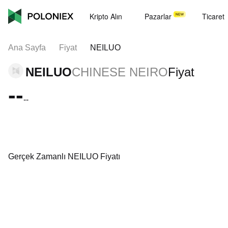
Kripto Alın
Pazarlar
Ticaret
Ana Sayfa
Fiyat
NEILUO
NEILUO
CHINESE NEIRO
Fiyat
--
--
Gerçek Zamanlı NEILUO Fiyatı