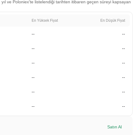
ıl ve Poloniex'te listelendiği tarihten itibaren geçen süreyi kapsayan
En Yüksek Fiyat
En Düşük Fiyat
--
--
--
--
--
--
--
--
--
--
--
--
Satın Al