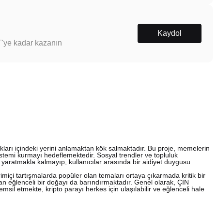
Kaydol
T'ye kadar kazanın
ukları içindeki yerini anlamaktan kök salmaktadır. Bu proje, memelerin
istemi kurmayı hedeflemektedir. Sosyal trendler ve topluluk
yaratmakla kalmayıp, kullanıcılar arasında bir aidiyet duygusu
rimiçi tartışmalarda popüler olan temaları ortaya çıkarmada kritik bir
an eğlenceli bir doğayı da barındırmaktadır. Genel olarak, ÇİN
temsil etmekte, kripto parayı herkes için ulaşılabilir ve eğlenceli hale