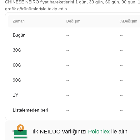
CHINESE NEIRO fiyat hareketlerini 1 gün, 30 gün, 60 gün, 90 gün, 1 y
grafik görünümleriyle takip edin.
Zaman
Değişim
%Değişim
Bugün
--
--
30G
--
--
60G
--
--
90G
--
--
1Y
--
--
Listelemeden beri
--
--
İlk NEILUO varlığınızı
Poloniex
ile alın