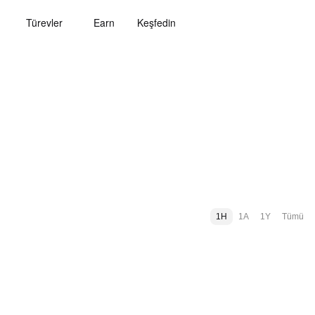
Türevler
Earn
Keşfedin
1H
1A
1Y
Tümü