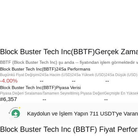
Block Buster Tech Inc(BBTF)Gerçek Zaman
BBTF (Block Buster Tech Inc) şu anda -- fiyatından işlem görmektedir ve
Block Buster Tech Inc(BBTF)24Sa Performans
Bugünkü Fiyat Değişimi
24Sa Hacim (USD)
24Sa Yüksek (USD)
24Sa Düşük (USD)
-4.00%
--
--
--
Block Buster Tech Inc(BBTF)Piyasa Verisi
Piyasa Değeri Sıralaması
Tamamen Seyreltilmiş Piyasa Değeri
Geçmişte En Yükse
#6,357
--
--
Kaydolun ve İşlem Yapın 711 USDT'ye Varan
Block Buster Tech Inc (BBTF) Fiyat Perfo