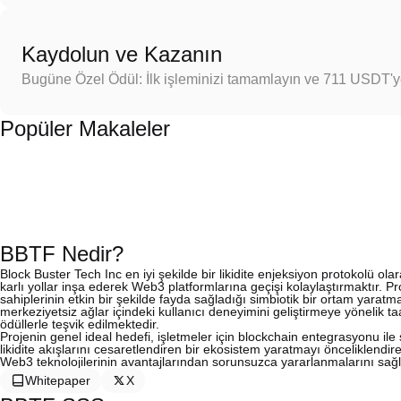
Kaydolun ve Kazanın
Bugüne Özel Ödül: İlk işleminizi tamamlayın ve 711 USDT'
Popüler Makaleler
BBTF Nedir?
Block Buster Tech Inc en iyi şekilde bir likidite enjeksiyon protokolü ola
karlı yollar inşa ederek Web3 platformlarına geçişi kolaylaştırmaktır. P
sahiplerinin etkin bir şekilde fayda sağladığı simbiotik bir ortam yarat
merkeziyetsiz ağlar içindeki kullanıcı deneyimini geliştirmeye yönelik 
ödüllerle teşvik edilmektedir.
Projenin genel ideal hedefi, işletmeler için blockchain entegrasyonu ile sı
likidite akışlarını cesaretlendiren bir ekosistem yaratmayı önceliklendiren
Web3 teknolojilerinin avantajlarından sorunsuzca yararlanmalarını sağ
Whitepaper
X