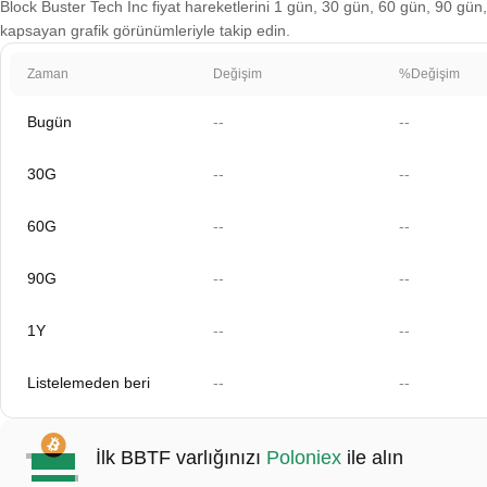
Block Buster Tech Inc fiyat hareketlerini 1 gün, 30 gün, 60 gün, 90 gün, 1
kapsayan grafik görünümleriyle takip edin.
Zaman
Değişim
%Değişim
Bugün
--
--
30G
--
--
60G
--
--
90G
--
--
1Y
--
--
Listelemeden beri
--
--
İlk BBTF varlığınızı
Poloniex
ile alın