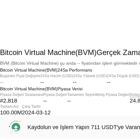
Bitcoin Virtual Machine(BVM)Gerçek Zama
BVM (Bitcoin Virtual Machine) şu anda -- fiyatından işlem görmektedir v
Bitcoin Virtual Machine(BVM)24Sa Performans
Bugünkü Fiyat Değişimi
24Sa Hacim (USD)
24Sa Yüksek (USD)
24Sa Düşük (USD)
--
--
--
--
Bitcoin Virtual Machine(BVM)Piyasa Verisi
Piyasa Değeri Sıralaması
Piyasa Değeri
Tamamen Seyreltilmiş Piyasa Değeri
Dolaş
#2,818
--
--
24.
Toplam Arz
Çıkış Tarihi
100.00M
2024-03-12
Kaydolun ve İşlem Yapın 711 USDT'ye Varan