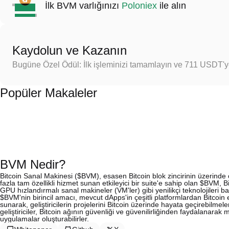
İlk BVM varlığınızı
Poloniex
ile alın
Kaydolun ve Kazanın
Bugüne Özel Ödül: İlk işleminizi tamamlayın ve 711 USDT'
Popüler Makaleler
BVM Nedir?
Bitcoin Sanal Makinesi ($BVM), esasen Bitcoin blok zincirinin üzerinde ç
fazla tam özellikli hizmet sunan etkileyici bir suite'e sahip olan $BVM, Bitc
GPU hızlandırmalı sanal makineler (VM'ler) gibi yenilikçi teknolojileri b
$BVM'nin birincil amacı, mevcut dApps'in çeşitli platformlardan Bitcoin e
sunarak, geliştiricilerin projelerini Bitcoin üzerinde hayata geçirebilmele
geliştiriciler, Bitcoin ağının güvenliği ve güvenilirliğinden faydalanarak
uygulamalar oluşturabilirler.