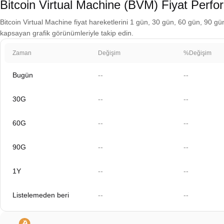
Bitcoin Virtual Machine (BVM) Fiyat Perfo
Bitcoin Virtual Machine fiyat hareketlerini 1 gün, 30 gün, 60 gün, 90 gün,
kapsayan grafik görünümleriyle takip edin.
Zaman
Değişim
%Değişim
Bugün
--
--
30G
--
--
60G
--
--
90G
--
--
1Y
--
--
Listelemeden beri
--
--