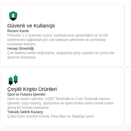
Güvenli ve Kullanışlı
Rezerv Kanıtı
Poloniex 1:1 rezervler sunar, varlıklarınızın güvenliğini ve %100
çekilmesini sağlamak için çok katmanlı şifreleme ve çevrimdışı
cüzdanlar kullanır.
Hesap Güvenliği
Çok faktörlü kimlik doğrulama, olağandışı giriş uyarıları ve çerez ele
geçirme koruması
Çeşitli Kripto Ürünleri
Spot ve Futures İşlemler
Spot ve marjin işlemler, USDT Teminatlı ve Coin Teminatlı futures
işlemler, copy trading, opsiyonlar ve işlem botları dahil olmak üzere
geniş bir hizmet yelpazesi.
Yüksek Getirili Kazanç
Çoklu Earn ürünleri Esnek, Flexi Max ve Staking'i içerir.