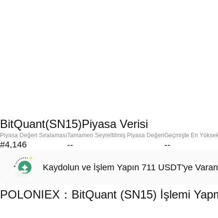
BitQuant(SN15)Piyasa Verisi
Piyasa Değeri Sıralaması
Tamamen Seyreltilmiş Piyasa Değeri
Geçmişte En Yükse
#4,146
--
--
Kaydolun ve İşlem Yapın 711 USDT'ye Varan
POLONIEX：BitQuant (SN15) İşlemi Yapmak