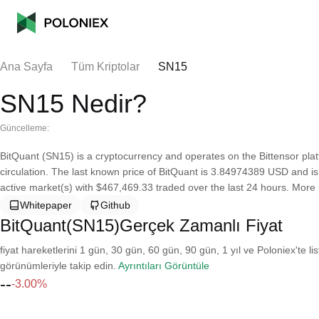
Ana Sayfa
Tüm Kriptolar
SN15
SN15 Nedir?
Güncelleme:
BitQuant (SN15) is a cryptocurrency and operates on the Bittensor pla
circulation. The last known price of BitQuant is 3.84974389 USD and is d
active market(s) with $467,469.33 traded over the last 24 hours. More i
Whitepaper
Github
BitQuant(SN15)Gerçek Zamanlı Fiyat
fiyat hareketlerini 1 gün, 30 gün, 60 gün, 90 gün, 1 yıl ve Poloniex'te li
görünümleriyle takip edin.
Ayrıntıları Görüntüle
--
-3.00%