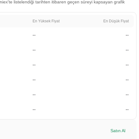
niex'te listelendiği tarihten itibaren geçen süreyi kapsayan grafik
En Yüksek Fiyat
En Düşük Fiyat
--
--
--
--
--
--
--
--
--
--
--
--
Satın Al