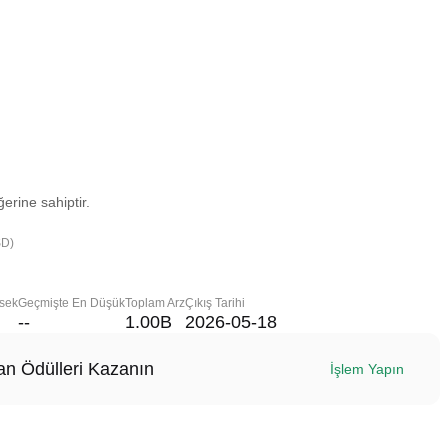
erine sahiptir.
SD)
sek
Geçmişte En Düşük
Toplam Arz
Çıkış Tarihi
--
1.00B
2026-05-18
n Ödülleri Kazanın
İşlem Yapın