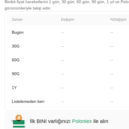
Binibit fiyat hareketlerini 1 gün, 30 gün, 60 gün, 90 gün, 1 yıl ve Polo
görünümleriyle takip edin.
Zaman
Değişim
%Değişim
Bugün
--
--
30G
--
--
60G
--
--
90G
--
--
1Y
--
--
Listelemeden beri
--
--
İlk BINI varlığınızı
Poloniex
ile alın