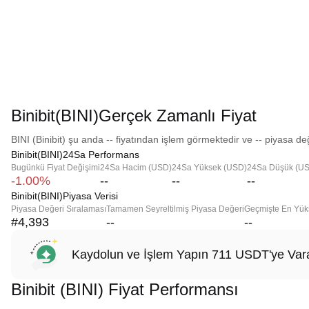
Binibit(BINI)Gerçek Zamanlı Fiyat
BINI (Binibit) şu anda -- fiyatından işlem görmektedir ve -- piyasa değ
Binibit(BINI)24Sa Performans
Bugünkü Fiyat Değişimi
24Sa Hacim (USD)
24Sa Yüksek (USD)
24Sa Düşük (U
-1.00%
--
--
--
Binibit(BINI)Piyasa Verisi
Piyasa Değeri Sıralaması
Tamamen Seyreltilmiş Piyasa Değeri
Geçmişte En Yük
#4,393
--
--
Kaydolun ve İşlem Yapın 711 USDT'ye Vara
Binibit (BINI) Fiyat Performansı