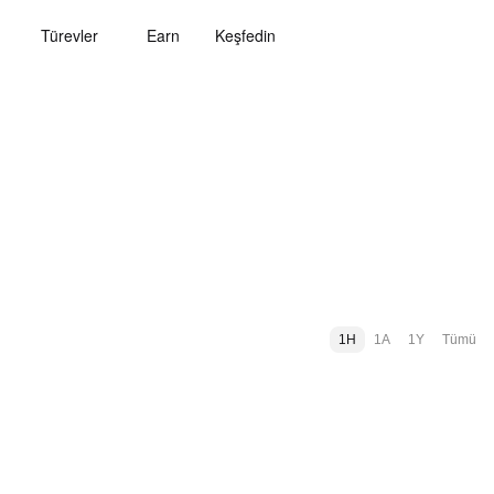
Türevler
Earn
Keşfedin
1H
1A
1Y
Tümü