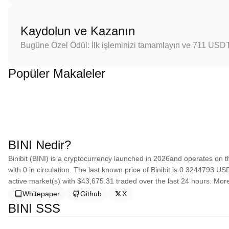
Kaydolun ve Kazanın
Bugüne Özel Ödül: İlk işleminizi tamamlayın ve 711 USD
Popüler Makaleler
BINI Nedir?
Binibit (BINI) is a cryptocurrency launched in 2026and operates on t
with 0 in circulation. The last known price of Binibit is 0.3244793 USD
active market(s) with $43,675.31 traded over the last 24 hours. More 
Whitepaper
Github
X
BINI SSS