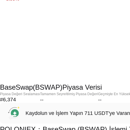
BaseSwap(BSWAP)Piyasa Verisi
Piyasa Değeri Sıralaması
Tamamen Seyreltilmiş Piyasa Değeri
Geçmişte En Yükse
#6,374
--
--
Kaydolun ve İşlem Yapın 711 USDT'ye Varan
POLONIEX：BaseSwap (BSWAP) İşlemi Yap