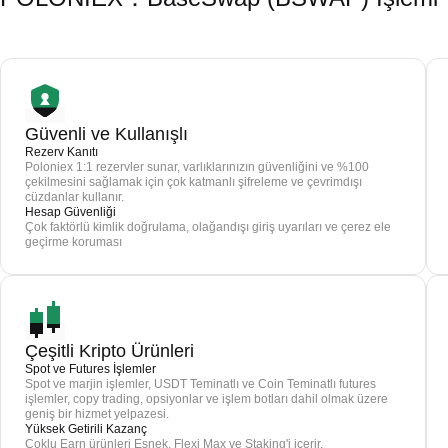
Güvenli ve Kullanışlı
Rezerv Kanıtı
Poloniex 1:1 rezervler sunar, varlıklarınızın güvenliğini ve %100
çekilmesini sağlamak için çok katmanlı şifreleme ve çevrimdışı
cüzdanlar kullanır.
Hesap Güvenliği
Çok faktörlü kimlik doğrulama, olağandışı giriş uyarıları ve çerez ele
geçirme koruması
Çeşitli Kripto Ürünleri
Spot ve Futures İşlemler
Spot ve marjin işlemler, USDT Teminatlı ve Coin Teminatlı futures
işlemler, copy trading, opsiyonlar ve işlem botları dahil olmak üzere
geniş bir hizmet yelpazesi.
Yüksek Getirili Kazanç
Çoklu Earn ürünleri Esnek, Flexi Max ve Staking'i içerir.