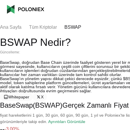
Ana Sayfa
Tüm Kriptolar
BSWAP
BSWAP Nedir?
Güncelleme:
BaseSwap, doğrudan Base Chain üzerinde faaliyet gösteren yerel bir me
görmesi sayesinde, kullanıcıların çeşitli coin çiftlerini sorunsuz bir şe
kullanıcıların işlemleri doğrudan cüzdanlarından gerçekleştirebilmeleridi
kullanıcılar her zaman varlıkları üzerinde tam kontrol sahibi olurlar.
BaseSwap'ın yönetim yapısı dikkat çekici derecede eşsizdir; çünkü $BSW
model, token sahiplerine platform güncellemeleri, ücret ayarlamaları ve
aktif olarak katılma fırsatı verir. Yönetim gücünü kullanıcılara devrede
ihtiyaçları doğrultusunda evrim geçirmesini sağlar.
Whitepaper
X
BaseSwap(BSWAP)Gerçek Zamanlı Fiyat
fiyat hareketlerini 1 gün, 30 gün, 60 gün, 90 gün, 1 yıl ve Poloniex'te li
görünümleriyle takip edin.
Ayrıntıları Görüntüle
--
-3.00%