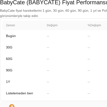
BabyCate (BABYCATE) Fiyat Performans
BabyCate fiyat hareketlerini 1 gün, 30 gün, 60 gün, 90 gün, 1 yıl ve Polo
görünümleriyle takip edin.
Zaman
Değişim
%Değişim
Bugün
--
--
30G
--
--
60G
--
--
90G
--
--
1Y
--
--
Listelemeden beri
--
--