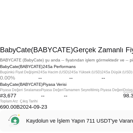
BabyCate(BABYCATE)Gerçek Zamanlı Fi
BABYCATE (BabyCate) şu anda -- fiyatından işlem görmektedir ve -- pi
BabyCate(BABYCATE)24Sa Performans
Bugünkü Fiyat Değişimi
24Sa Hacim (USD)
24Sa Yüksek (USD)
24Sa Düşük (USD)
0.00%
--
--
--
BabyCate(BABYCATE)Piyasa Verisi
Piyasa Değeri Sıralaması
Piyasa Değeri
Tamamen Seyreltilmiş Piyasa Değeri
Dolaş
#3,677
--
--
98.
Toplam Arz
Çıkış Tarihi
690.00B
2024-09-23
Kaydolun ve İşlem Yapın 711 USDT'ye Varan