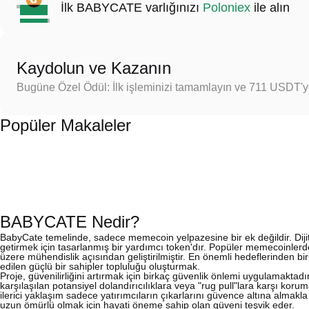
İlk BABYCATE varlığınızı
Poloniex
ile alın
Kaydolun ve Kazanın
Bugüne Özel Ödül: İlk işleminizi tamamlayın ve 711 USDT'
Popüler Makaleler
BABYCATE Nedir?
BabyCate temelinde, sadece memecoin yelpazesine bir ek değildir. Dijital
getirmek için tasarlanmış bir yardımcı token'dır. Popüler memecoinler
üzere mühendislik açısından geliştirilmiştir. En önemli hedeflerinden
edilen güçlü bir sahipler topluluğu oluşturmak.
Proje, güvenilirliğini artırmak için birkaç güvenlik önlemi uygulamaktadı
karşılaşılan potansiyel dolandırıcılıklara veya "rug pull"lara karşı korum
ilerici yaklaşım sadece yatırımcıların çıkarlarını güvence altına alma
uzun ömürlü olmak için hayati öneme sahip olan güveni teşvik eder.