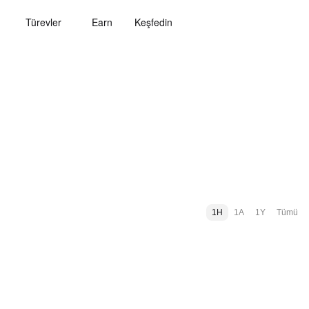
Türevler
Earn
Keşfedin
1H
1A
1Y
Tümü