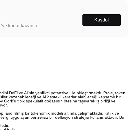
Kaydol
T'ye kadar kazanın
i DeFi ve AI'nin yenilikçi potansiyeli ile birleştirmektir. Proje, token
üller kazanabileceği ve AI destekli kararlar alabileceği kapsamlı bir
Gork'u tipik spekülatif doğasının ötesine taşıyarak iş birliği ve
uyor.
ılandırılmış bir tokenomik modeli altında çalışmaktadır. Kıtlık ve
ir vergi uygulayan benzersiz bir deflasyon stratejisi kullanmaktadır. Bu
tedir.
mektedir.