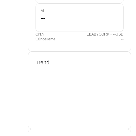
Al
Oran
1BABYGORK = --USD
Güncelleme
--
Trend