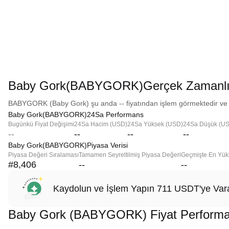
Baby Gork(BABYGORK)Gerçek Zamanlı 
BABYGORK (Baby Gork) şu anda -- fiyatından işlem görmektedir ve --
Baby Gork(BABYGORK)24Sa Performans
Bugünkü Fiyat Değişimi
24Sa Hacim (USD)
24Sa Yüksek (USD)
24Sa Düşük (U
--
--
--
--
Baby Gork(BABYGORK)Piyasa Verisi
Piyasa Değeri Sıralaması
Tamamen Seyreltilmiş Piyasa Değeri
Geçmişte En Yük
#8,406
--
--
Kaydolun ve İşlem Yapın 711 USDT'ye Vara
Baby Gork (BABYGORK) Fiyat Performa