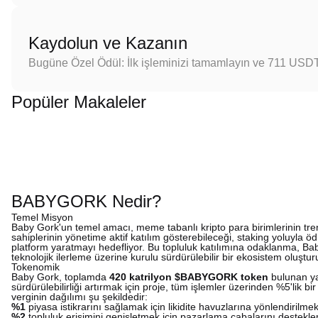
Kaydolun ve Kazanın
Bugüne Özel Ödül: İlk işleminizi tamamlayın ve 711 USD
Popüler Makaleler
BABYGORK Nedir?
Temel Misyon
Baby Gork'un temel amacı, meme tabanlı kripto para birimlerinin trendin
sahiplerinin yönetime aktif katılım gösterebileceği, staking yoluyla öd
platform yaratmayı hedefliyor. Bu topluluk katılımına odaklanma, Baby 
teknolojik ilerleme üzerine kurulu sürdürülebilir bir ekosistem oluştur
Tokenomik
Baby Gork, toplamda
420 katrilyon $BABYGORK token
bulunan yap
sürdürülebilirliği artırmak için proje, tüm işlemler üzerinden %5'lik b
verginin dağılımı şu şekildedir:
%1
piyasa istikrarını sağlamak için likidite havuzlarına yönlendirilmek
%2
topluluk erişimini genişletmek için pazarlama çabalarını destekle