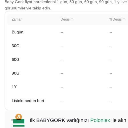
Baby Gork fiyat hareketlerini 1 gün, 30 gün, 60 gün, 90 gün, 1 yıl ve 
görünümleriyle takip edin.
Zaman
Değişim
%Değişim
Bugün
--
--
30G
--
--
60G
--
--
90G
--
--
1Y
--
--
Listelemeden beri
--
--
İlk BABYGORK varlığınızı
Poloniex
ile alın