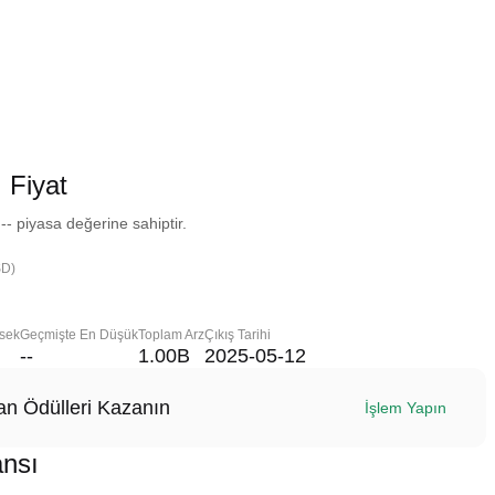
Fiyat
 piyasa değerine sahiptir.
SD)
sek
Geçmişte En Düşük
Toplam Arz
Çıkış Tarihi
--
1.00B
2025-05-12
n Ödülleri Kazanın
İşlem Yapın
nsı