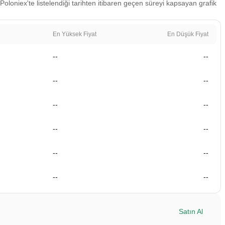
Poloniex'te listelendiği tarihten itibaren geçen süreyi kapsayan grafik
En Yüksek Fiyat
En Düşük Fiyat
--
--
--
--
--
--
--
--
--
--
--
--
Satın Al