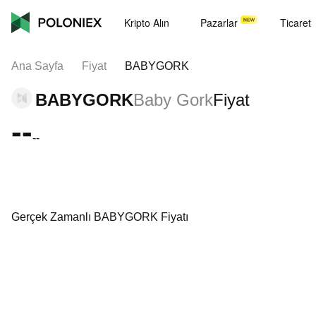
Kripto Alın
Pazarlar
Ticaret
Ana Sayfa
Fiyat
BABYGORK
BABYGORK
Baby Gork
Fiyat
--
--
Gerçek Zamanlı BABYGORK Fiyatı