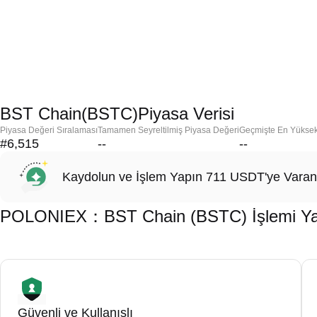
BST Chain(BSTC)Piyasa Verisi
Piyasa Değeri Sıralaması
Tamamen Seyreltilmiş Piyasa Değeri
Geçmişte En Yükse
#6,515
--
--
Kaydolun ve İşlem Yapın 711 USDT'ye Varan
POLONIEX：BST Chain (BSTC) İşlemi Yapm
Güvenli ve Kullanışlı