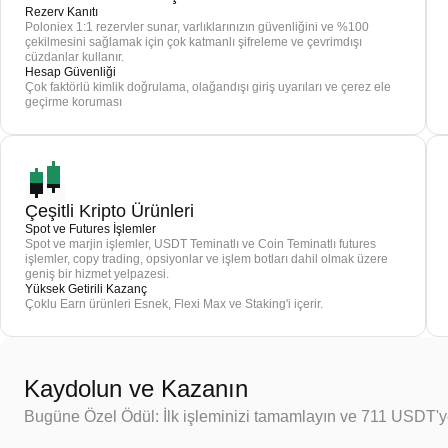
Rezerv Kanıtı
Poloniex 1:1 rezervler sunar, varlıklarınızın güvenliğini ve %100
çekilmesini sağlamak için çok katmanlı şifreleme ve çevrimdışı
cüzdanlar kullanır.
Hesap Güvenliği
Çok faktörlü kimlik doğrulama, olağandışı giriş uyarıları ve çerez ele
geçirme koruması
Çeşitli Kripto Ürünleri
Spot ve Futures İşlemler
Spot ve marjin işlemler, USDT Teminatlı ve Coin Teminatlı futures
işlemler, copy trading, opsiyonlar ve işlem botları dahil olmak üzere
geniş bir hizmet yelpazesi.
Yüksek Getirili Kazanç
Çoklu Earn ürünleri Esnek, Flexi Max ve Staking'i içerir.
Kaydolun ve Kazanın
Bugüne Özel Ödül: İlk işleminizi tamamlayın ve 711 USDT'