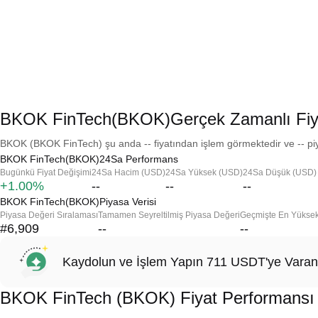
BKOK FinTech(BKOK)Gerçek Zamanlı Fiy
BKOK (BKOK FinTech) şu anda -- fiyatından işlem görmektedir ve -- piy
BKOK FinTech(BKOK)24Sa Performans
Bugünkü Fiyat Değişimi
24Sa Hacim (USD)
24Sa Yüksek (USD)
24Sa Düşük (USD)
+1.00%
--
--
--
BKOK FinTech(BKOK)Piyasa Verisi
Piyasa Değeri Sıralaması
Tamamen Seyreltilmiş Piyasa Değeri
Geçmişte En Yükse
#6,909
--
--
Kaydolun ve İşlem Yapın 711 USDT'ye Varan
BKOK FinTech (BKOK) Fiyat Performansı