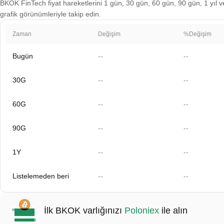
BKOK FinTech fiyat hareketlerini 1 gün, 30 gün, 60 gün, 90 gün, 1 yıl ve
grafik görünümleriyle takip edin.
Zaman
Değişim
%Değişim
Bugün
--
--
30G
--
--
60G
--
--
90G
--
--
1Y
--
--
Listelemeden beri
--
--
İlk BKOK varlığınızı
Poloniex
ile alın