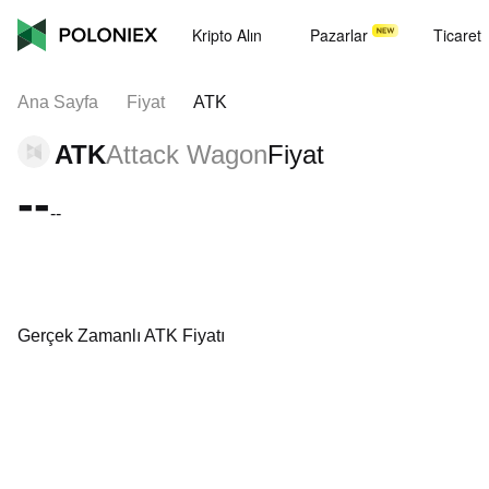
Kripto Alın
Pazarlar
Ticaret
Ana Sayfa
Fiyat
ATK
ATK
Attack Wagon
Fiyat
--
--
Gerçek Zamanlı ATK Fiyatı