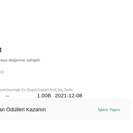
t
asa değerine sahiptir.
SD)
sek
Geçmişte En Düşük
Toplam Arz
Çıkış Tarihi
--
1.00B
2021-12-08
n Ödülleri Kazanın
İşlem Yapın