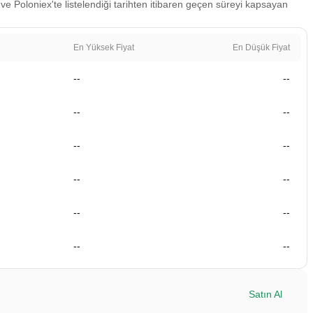
ve Poloniex'te listelendiği tarihten itibaren geçen süreyi kapsayan
En Yüksek Fiyat
En Düşük Fiyat
--
--
--
--
--
--
--
--
--
--
--
--
Satın Al