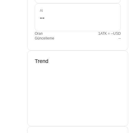
Al
Oran
1ATK = --USD
Güncelleme
--
Trend