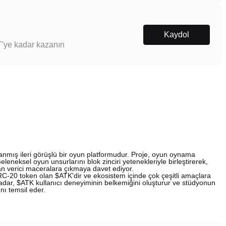
Kaydol
T'ye kadar kazanın
anmış ileri görüşlü bir oyun platformudur. Proje, oyun oynama
eleneksel oyun unsurlarını blok zinciri yetenekleriyle birleştirerek,
an verici maceralara çıkmaya davet ediyor.
C-20 token olan $ATK'dir ve ekosistem içinde çok çeşitli amaçlara
 kadar, $ATK kullanıcı deneyiminin belkemiğini oluşturur ve stüdyonun
ını temsil eder.