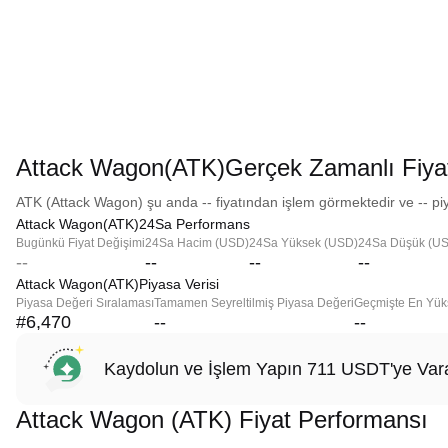
Attack Wagon(ATK)Gerçek Zamanlı Fiya
ATK (Attack Wagon) şu anda -- fiyatından işlem görmektedir ve -- piy
Attack Wagon(ATK)24Sa Performans
Bugünkü Fiyat Değişimi
24Sa Hacim (USD)
24Sa Yüksek (USD)
24Sa Düşük (U
--
--
--
--
Attack Wagon(ATK)Piyasa Verisi
Piyasa Değeri Sıralaması
Tamamen Seyreltilmiş Piyasa Değeri
Geçmişte En Yük
#6,470
--
--
Kaydolun ve İşlem Yapın 711 USDT'ye Vara
Attack Wagon (ATK) Fiyat Performansı