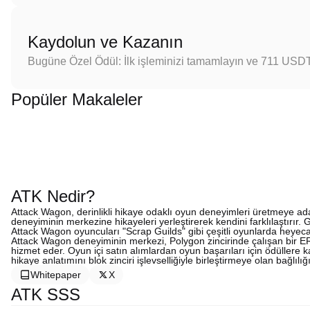
Kaydolun ve Kazanın
Bugüne Özel Ödül: İlk işleminizi tamamlayın ve 711 USD
Popüler Makaleler
ATK Nedir?
Attack Wagon, derinlikli hikaye odaklı oyun deneyimleri üretmeye ad
deneyiminin merkezine hikayeleri yerleştirerek kendini farklılaştırır. G
Attack Wagon oyuncuları "Scrap Guilds" gibi çeşitli oyunlarda heyec
Attack Wagon deneyiminin merkezi, Polygon zincirinde çalışan bir ER
hizmet eder. Oyun içi satın alımlardan oyun başarıları için ödüllere
hikaye anlatımını blok zinciri işlevselliğiyle birleştirmeye olan bağlılığ
Whitepaper
X
ATK SSS