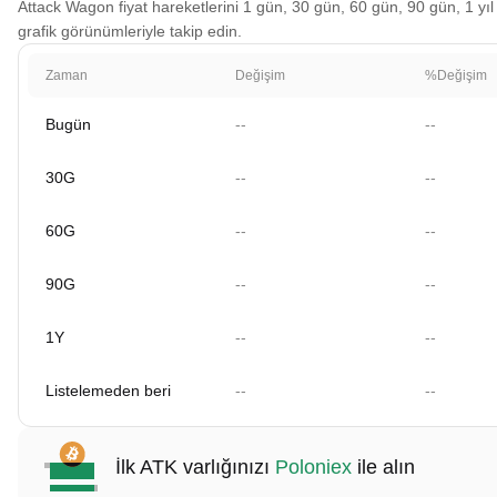
Attack Wagon fiyat hareketlerini 1 gün, 30 gün, 60 gün, 90 gün, 1 yıl 
grafik görünümleriyle takip edin.
Zaman
Değişim
%Değişim
Bugün
--
--
30G
--
--
60G
--
--
90G
--
--
1Y
--
--
Listelemeden beri
--
--
İlk ATK varlığınızı
Poloniex
ile alın