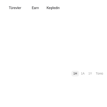
Türevler
Earn
Keşfedin
1H
1A
1Y
Tümü